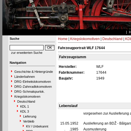
Suche
Home
|
Kriegslokomotiven
|
Deutschland
|
KDL
Fahrzeugportrait WLF 17644
zur erweiterten Suche
Fahrzeugstamm
Navigation
Hersteller:
WLF
Geschichte & Hintergründe
Fabriknummer:
17644
Länderbahnen
Baujahr:
1949
DRG-Einheitslokomotiven
DRG-Zahnradlokomotiven
DRG-Schmalspurlok.
Kriegslokomotiven
Deutschland
Lebenslauf
KDL 1
KDL 3
vorgesehen zur Auslieferung
Lieferung
Verbleib
15.05.1952
Auslieferung an BDŽ - Bălgars
KV / Unbekannt
__.__.1985
Ausmusterung