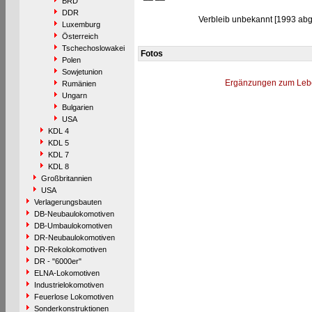
BRD
DDR
Verbleib unbekannt [1993 abg.
Luxemburg
Österreich
Tschechoslowakei
Fotos
Polen
Sowjetunion
Ergänzungen zum Leb
Rumänien
Ungarn
Bulgarien
USA
KDL 4
KDL 5
KDL 7
KDL 8
Großbritannien
USA
Verlagerungsbauten
DB-Neubaulokomotiven
DB-Umbaulokomotiven
DR-Neubaulokomotiven
DR-Rekolokomotiven
DR - "6000er"
ELNA-Lokomotiven
Industrielokomotiven
Feuerlose Lokomotiven
Sonderkonstruktionen