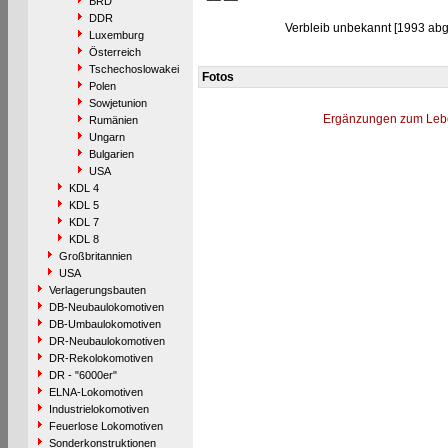
BRD
DDR
Verbleib unbekannt [1993 abg.
Luxemburg
Österreich
Tschechoslowakei
Fotos
Polen
Sowjetunion
Ergänzungen zum Leb
Rumänien
Ungarn
Bulgarien
USA
KDL 4
KDL 5
KDL 7
KDL 8
Großbritannien
USA
Verlagerungsbauten
DB-Neubaulokomotiven
DB-Umbaulokomotiven
DR-Neubaulokomotiven
DR-Rekolokomotiven
DR - "6000er"
ELNA-Lokomotiven
Industrielokomotiven
Feuerlose Lokomotiven
Sonderkonstruktionen