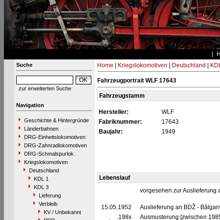
Suche
Home
|
Kriegslokomotiven
|
Deutschland
|
KDL
Fahrzeugportrait WLF 17643
zur erweiterten Suche
Fahrzeugstamm
Navigation
Hersteller:
WLF
Geschichte & Hintergründe
Fabriknummer:
17643
Länderbahnen
Baujahr:
1949
DRG-Einheitslokomotiven
DRG-Zahnradlokomotiven
DRG-Schmalspurlok.
Kriegslokomotiven
Deutschland
Lebenslauf
KDL 1
KDL 3
vorgesehen zur Auslieferung
Lieferung
Verbleib
15.05.1952
Auslieferung an BDŽ - Bălgars
KV / Unbekannt
__.__.198x
Ausmusterung [zwischen 198