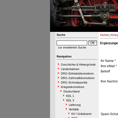
Suche
Home
|
Krie
Ergänzunge
zur erweiterten Suche
Navigation
Ihr Name *
Geschichte & Hintergründe
Ihre eMail *
Länderbahnen
Betreff
DRG-Einheitslokomotiven
DRG-Zahnradlokomotiven
Ihre Nachric
DRG-Schmalspurlok.
Kriegslokomotiven
Deutschland
KDL 1
KDL 3
Lieferung
Verbleib
KV / Unbekannt
Spam-Schut