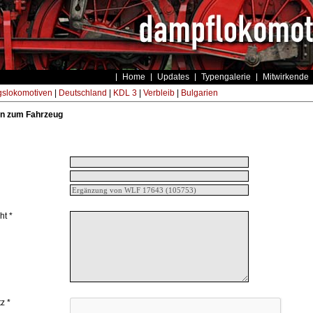
Home
Updates
Typengalerie
Mitwirkende
gslokomotiven
|
Deutschland
|
KDL 3
|
Verbleib
|
Bulgarien
n zum Fahrzeug
ht *
z *