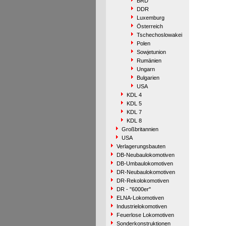
BRD
DDR
Luxemburg
Österreich
Tschechoslowakei
Polen
Sowjetunion
Rumänien
Ungarn
Bulgarien
USA
KDL 4
KDL 5
KDL 7
KDL 8
Großbritannien
USA
Verlagerungsbauten
DB-Neubaulokomotiven
DB-Umbaulokomotiven
DR-Neubaulokomotiven
DR-Rekolokomotiven
DR - "6000er"
ELNA-Lokomotiven
Industrielokomotiven
Feuerlose Lokomotiven
Sonderkonstruktionen