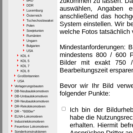
zukommen zu lassen. Das 
BRD
DDR
auswählen, Angaben e
Luxemburg
anschließend das hochge
Österreich
Tschechoslowakei
System einstellen. Wir b
Polen
welche Fotos tatsächlich
Sowjetunion
Rumänien
Ungarn
Mindestanforderungen: B
Bulgarien
USA
mindestens 800 / 600 P
KDL 4
Bilder mit exakt 750 
KDL 5
KDL 7
Bearbeitungszeit erspare
KDL 8
Großbritannien
USA
Bevor wir Ihr Bild verw
Verlagerungsbauten
DB-Neubaulokomotiven
folgender Punkte:
DB-Umbaulokomotiven
DR-Neubaulokomotiven
DR-Rekolokomotiven
Ich bin der Bildurhe
DR - "6000er"
habe die Nutzungsrec
ELNA-Lokomotiven
Industrielokomotiven
erhalten. Hiermit bef
Feuerlose Lokomotiven
Ansprüchen Dritter a
Sonderkonstruktionen