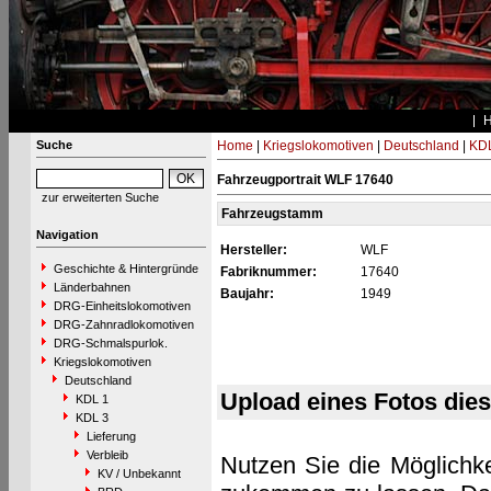
Suche
Home
|
Kriegslokomotiven
|
Deutschland
|
KDL
Fahrzeugportrait WLF 17640
zur erweiterten Suche
Fahrzeugstamm
Navigation
Hersteller:
WLF
Geschichte & Hintergründe
Fabriknummer:
17640
Länderbahnen
Baujahr:
1949
DRG-Einheitslokomotiven
DRG-Zahnradlokomotiven
DRG-Schmalspurlok.
Kriegslokomotiven
Deutschland
Upload eines Fotos die
KDL 1
KDL 3
Lieferung
Verbleib
Nutzen Sie die Möglichke
KV / Unbekannt