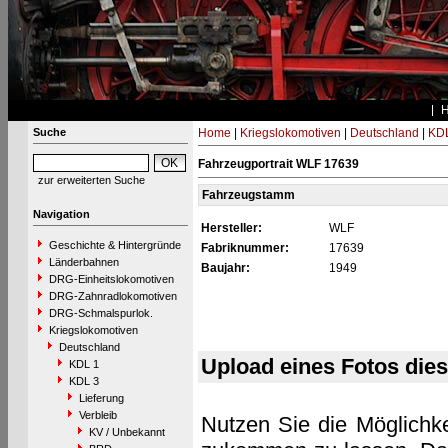
Suche
Home
|
Kriegslokomotiven
|
Deutschland
|
KDL
Fahrzeugportrait WLF 17639
zur erweiterten Suche
Fahrzeugstamm
Navigation
Hersteller:
WLF
Geschichte & Hintergründe
Fabriknummer:
17639
Länderbahnen
Baujahr:
1949
DRG-Einheitslokomotiven
DRG-Zahnradlokomotiven
DRG-Schmalspurlok.
Kriegslokomotiven
Deutschland
Upload eines Fotos die
KDL 1
KDL 3
Lieferung
Verbleib
Nutzen Sie die Möglichke
KV / Unbekannt