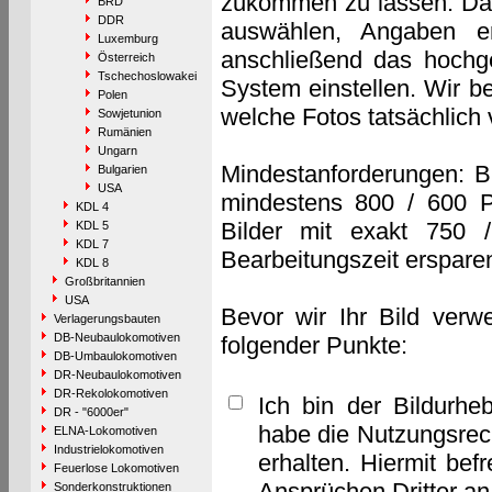
zukommen zu lassen. Das 
BRD
DDR
auswählen, Angaben e
Luxemburg
anschließend das hochge
Österreich
Tschechoslowakei
System einstellen. Wir b
Polen
welche Fotos tatsächlich
Sowjetunion
Rumänien
Ungarn
Mindestanforderungen: B
Bulgarien
USA
mindestens 800 / 600 P
KDL 4
Bilder mit exakt 750 
KDL 5
KDL 7
Bearbeitungszeit erspare
KDL 8
Großbritannien
USA
Bevor wir Ihr Bild verw
Verlagerungsbauten
DB-Neubaulokomotiven
folgender Punkte:
DB-Umbaulokomotiven
DR-Neubaulokomotiven
DR-Rekolokomotiven
Ich bin der Bildurhe
DR - "6000er"
habe die Nutzungsrec
ELNA-Lokomotiven
Industrielokomotiven
erhalten. Hiermit bef
Feuerlose Lokomotiven
Ansprüchen Dritter a
Sonderkonstruktionen