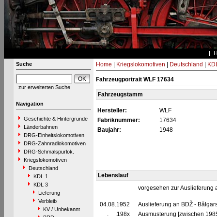
Suche
Home
|
Kriegslokomotiven
|
Deutschland
|
KDL
Fahrzeugportrait WLF 17634
zur erweiterten Suche
Fahrzeugstamm
Navigation
Hersteller:
WLF
Geschichte & Hintergründe
Fabriknummer:
17634
Länderbahnen
Baujahr:
1948
DRG-Einheitslokomotiven
DRG-Zahnradlokomotiven
DRG-Schmalspurlok.
Kriegslokomotiven
Deutschland
Lebenslauf
KDL 1
KDL 3
vorgesehen zur Auslieferung
Lieferung
Verbleib
04.08.1952
Auslieferung an BDŽ - Bălgars
KV / Unbekannt
__.__.198x
Ausmusterung [zwischen 198