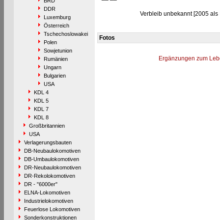
BRD
DDR
Verbleib unbekannt [2005 als 
Luxemburg
Österreich
Tschechoslowakei
Fotos
Polen
Sowjetunion
Ergänzungen zum Leb
Rumänien
Ungarn
Bulgarien
USA
KDL 4
KDL 5
KDL 7
KDL 8
Großbritannien
USA
Verlagerungsbauten
DB-Neubaulokomotiven
DB-Umbaulokomotiven
DR-Neubaulokomotiven
DR-Rekolokomotiven
DR - "6000er"
ELNA-Lokomotiven
Industrielokomotiven
Feuerlose Lokomotiven
Sonderkonstruktionen