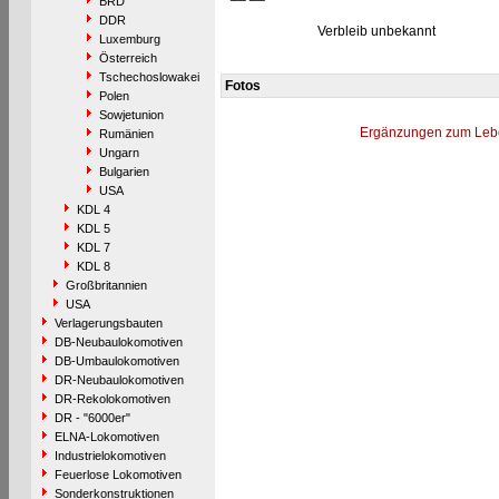
BRD
DDR
Verbleib unbekannt
Luxemburg
Österreich
Tschechoslowakei
Fotos
Polen
Sowjetunion
Ergänzungen zum Leb
Rumänien
Ungarn
Bulgarien
USA
KDL 4
KDL 5
KDL 7
KDL 8
Großbritannien
USA
Verlagerungsbauten
DB-Neubaulokomotiven
DB-Umbaulokomotiven
DR-Neubaulokomotiven
DR-Rekolokomotiven
DR - "6000er"
ELNA-Lokomotiven
Industrielokomotiven
Feuerlose Lokomotiven
Sonderkonstruktionen