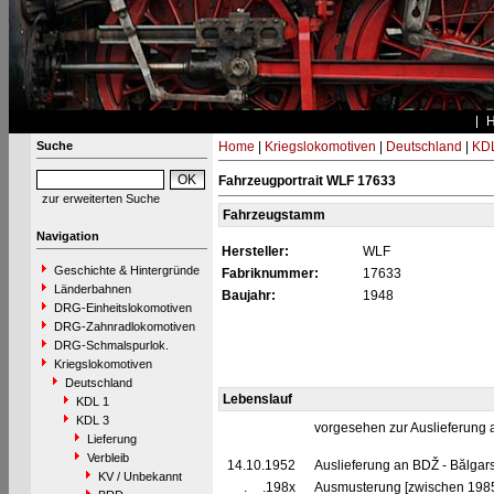
Suche
Home
|
Kriegslokomotiven
|
Deutschland
|
KDL
Fahrzeugportrait WLF 17633
zur erweiterten Suche
Fahrzeugstamm
Navigation
Hersteller:
WLF
Geschichte & Hintergründe
Fabriknummer:
17633
Länderbahnen
Baujahr:
1948
DRG-Einheitslokomotiven
DRG-Zahnradlokomotiven
DRG-Schmalspurlok.
Kriegslokomotiven
Deutschland
Lebenslauf
KDL 1
KDL 3
vorgesehen zur Auslieferung
Lieferung
Verbleib
14.10.1952
Auslieferung an BDŽ - Bălgars
KV / Unbekannt
__.__.198x
Ausmusterung [zwischen 198