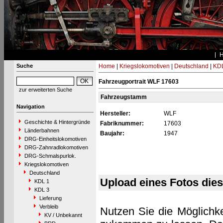
Suche
Home
|
Kriegslokomotiven
|
Deutschland
|
KDL
Fahrzeugportrait WLF 17603
zur erweiterten Suche
Fahrzeugstamm
Navigation
Hersteller:
WLF
Geschichte & Hintergründe
Fabriknummer:
17603
Länderbahnen
Baujahr:
1947
DRG-Einheitslokomotiven
DRG-Zahnradlokomotiven
DRG-Schmalspurlok.
Kriegslokomotiven
Deutschland
Upload eines Fotos die
KDL 1
KDL 3
Lieferung
Verbleib
Nutzen Sie die Möglichke
KV / Unbekannt