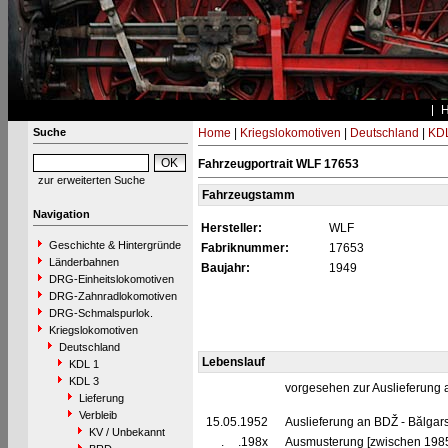
Suche
Home
|
Kriegslokomotiven
|
Deutschland
|
KDL
Fahrzeugportrait WLF 17653
zur erweiterten Suche
Fahrzeugstamm
Navigation
Hersteller:
WLF
Geschichte & Hintergründe
Fabriknummer:
17653
Länderbahnen
Baujahr:
1949
DRG-Einheitslokomotiven
DRG-Zahnradlokomotiven
DRG-Schmalspurlok.
Kriegslokomotiven
Deutschland
Lebenslauf
KDL 1
KDL 3
vorgesehen zur Auslieferung
Lieferung
Verbleib
15.05.1952
Auslieferung an BDŽ - Bălgars
KV / Unbekannt
__.__.198x
Ausmusterung [zwischen 198