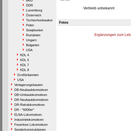
BRD
DDR
Verbleib unbekannt
Luxemburg
Österreich
Tschechoslowakei
Fotos
Polen
Sowjetunion
Ergänzungen zum Leb
Rumänien
Ungarn
Bulgarien
USA
KDL 4
KDL 5
KDL 7
KDL 8
Großbritannien
USA
Verlagerungsbauten
DB-Neubaulokomotiven
DB-Umbaulokomotiven
DR-Neubaulokomotiven
DR-Rekolokomotiven
DR - "6000er"
ELNA-Lokomotiven
Industrielokomotiven
Feuerlose Lokomotiven
Sonderkonstruktionen