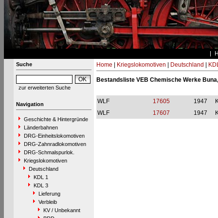
Suche
Home
|
Kriegslokomotiven
|
Deutschland
|
KDL
Bestandsliste VEB Chemische Werke Buna
zur erweiterten Suche
WLF
17605
1947
Navigation
WLF
17607
1947
Geschichte & Hintergründe
Länderbahnen
DRG-Einheitslokomotiven
DRG-Zahnradlokomotiven
DRG-Schmalspurlok.
Kriegslokomotiven
Deutschland
KDL 1
KDL 3
Lieferung
Verbleib
KV / Unbekannt