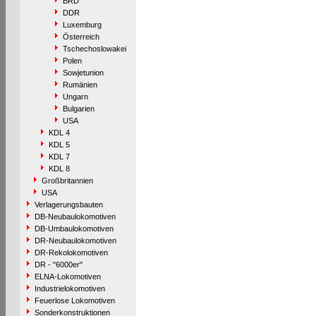
BRD
DDR
Luxemburg
Österreich
Tschechoslowakei
Polen
Sowjetunion
Rumänien
Ungarn
Bulgarien
USA
KDL 4
KDL 5
KDL 7
KDL 8
Großbritannien
USA
Verlagerungsbauten
DB-Neubaulokomotiven
DB-Umbaulokomotiven
DR-Neubaulokomotiven
DR-Rekolokomotiven
DR - "6000er"
ELNA-Lokomotiven
Industrielokomotiven
Feuerlose Lokomotiven
Sonderkonstruktionen