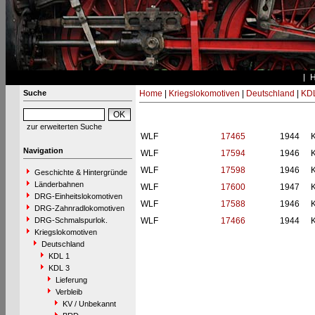
Suche
Home
|
Kriegslokomotiven
|
Deutschland
|
KDL
zur erweiterten Suche
WLF
17465
1944
Navigation
WLF
17594
1946
WLF
17598
1946
Geschichte & Hintergründe
Länderbahnen
WLF
17600
1947
DRG-Einheitslokomotiven
WLF
17588
1946
DRG-Zahnradlokomotiven
DRG-Schmalspurlok.
WLF
17466
1944
Kriegslokomotiven
Deutschland
KDL 1
KDL 3
Lieferung
Verbleib
KV / Unbekannt