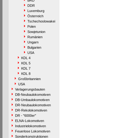
BRD
DDR
Luxemburg
Österreich
Tschechoslowakei
Polen
Sowjetunion
Rumänien
Ungarn
Bulgarien
USA
KDL 4
KDL 5
KDL 7
KDL 8
Großbritannien
USA
Verlagerungsbauten
DB-Neubaulokomotiven
DB-Umbaulokomotiven
DR-Neubaulokomotiven
DR-Rekolokomotiven
DR - "6000er"
ELNA-Lokomotiven
Industrielokomotiven
Feuerlose Lokomotiven
Sonderkonstruktionen