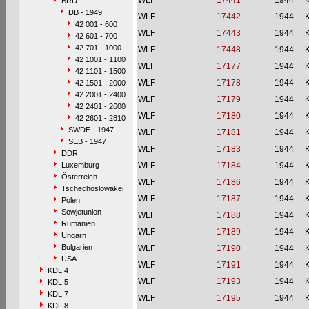
WLF
17441
1944
BRD
DB - 1949
WLF
17442
1944
42 001 - 600
WLF
17443
1944
42 601 - 700
42 701 - 1000
WLF
17448
1944
42 1001 - 1100
WLF
17177
1944
42 1101 - 1500
WLF
17178
1944
42 1501 - 2000
42 2001 - 2400
WLF
17179
1944
42 2401 - 2600
WLF
17180
1944
42 2601 - 2810
SWDE - 1947
WLF
17181
1944
SEB - 1947
WLF
17183
1944
DDR
Luxemburg
WLF
17184
1944
Österreich
WLF
17186
1944
Tschechoslowakei
WLF
17187
1944
Polen
Sowjetunion
WLF
17188
1944
Rumänien
WLF
17189
1944
Ungarn
Bulgarien
WLF
17190
1944
USA
WLF
17191
1944
KDL 4
WLF
17193
1944
KDL 5
KDL 7
WLF
17195
1944
KDL 8