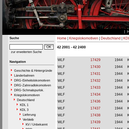
Suche
Home
|
Kriegslokomotiven
|
Deutschland
|
KDL
42 2001 - 42 2400
zur erweiterten Suche
WLF
17429
1944
Navigation
WLF
17430
1944
Geschichte & Hintergründe
WLF
17431
1944
Länderbahnen
DRG-Einheitslokomotiven
WLF
17432
1944
DRG-Zahnradlokomotiven
WLF
17433
1944
DRG-Schmalspurlok.
WLF
17434
1944
Kriegslokomotiven
Deutschland
WLF
17436
1944
KDL 1
WLF
17437
1944
KDL 3
Lieferung
WLF
17438
1944
Verbleib
WLF
17439
1944
KV / Unbekannt