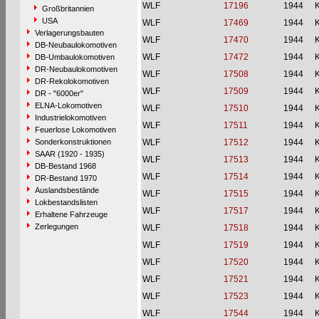
WLF
17196
1944
Großbritannien
USA
WLF
17469
1944
Verlagerungsbauten
WLF
17470
1944
DB-Neubaulokomotiven
WLF
17472
1944
DB-Umbaulokomotiven
DR-Neubaulokomotiven
WLF
17508
1944
DR-Rekolokomotiven
WLF
17509
1944
DR - "6000er"
ELNA-Lokomotiven
WLF
17510
1944
Industrielokomotiven
WLF
17511
1944
Feuerlose Lokomotiven
Sonderkonstruktionen
WLF
17512
1944
SAAR (1920 - 1935)
WLF
17513
1944
DB-Bestand 1968
WLF
17514
1944
DR-Bestand 1970
Auslandsbestände
WLF
17515
1944
Lokbestandslisten
WLF
17517
1944
Erhaltene Fahrzeuge
Zerlegungen
WLF
17518
1944
WLF
17519
1944
WLF
17520
1944
WLF
17521
1944
WLF
17523
1944
WLF
17544
1944