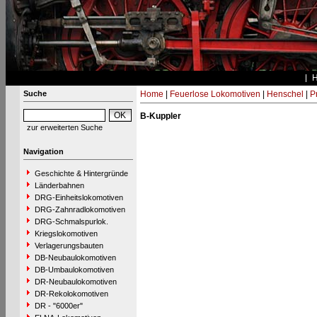
Suche
Home
|
Feuerlose Lokomotiven
|
Henschel
|
P
B-Kuppler
zur erweiterten Suche
Navigation
Geschichte & Hintergründe
Länderbahnen
DRG-Einheitslokomotiven
DRG-Zahnradlokomotiven
DRG-Schmalspurlok.
Kriegslokomotiven
Verlagerungsbauten
DB-Neubaulokomotiven
DB-Umbaulokomotiven
DR-Neubaulokomotiven
DR-Rekolokomotiven
DR - "6000er"