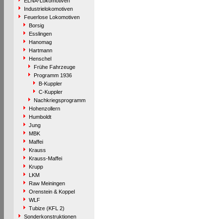
ELNA-Lokomotiven
Industrielokomotiven
Feuerlose Lokomotiven
Borsig
Esslingen
Hanomag
Hartmann
Henschel
Frühe Fahrzeuge
Programm 1936
B-Kuppler
C-Kuppler
Nachkriegsprogramm
Hohenzollern
Humboldt
Jung
MBK
Maffei
Krauss
Krauss-Maffei
Krupp
LKM
Raw Meiningen
Orenstein & Koppel
WLF
Tubize (KFL 2)
Sonderkonstruktionen