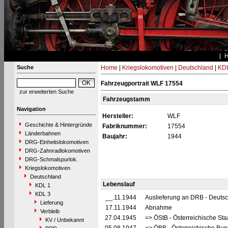
Suche
Home
|
Kriegslokomotiven
|
Deutschland
|
KDL
Fahrzeugportrait WLF 17554
zur erweiterten Suche
Fahrzeugstamm
Navigation
Hersteller:
WLF
Geschichte & Hintergründe
Fabriknummer:
17554
Länderbahnen
Baujahr:
1944
DRG-Einheitslokomotiven
DRG-Zahnradlokomotiven
DRG-Schmalspurlok.
Kriegslokomotiven
Deutschland
Lebenslauf
KDL 1
KDL 3
__.11.1944
Auslieferung an DRB - Deuts
Lieferung
17.11.1944
Abnahme
Verbleib
27.04.1945
=> ÖStB - Österreichische St
KV / Unbekannt