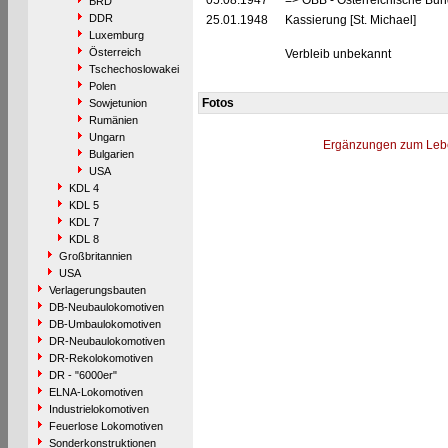
05.08.1947
=> ÖBB - Österreichische Bu
BRD
DDR
25.01.1948
Kassierung [St. Michael]
Luxemburg
Österreich
Verbleib unbekannt
Tschechoslowakei
Polen
Fotos
Sowjetunion
Rumänien
Ungarn
Ergänzungen zum Leb
Bulgarien
USA
KDL 4
KDL 5
KDL 7
KDL 8
Großbritannien
USA
Verlagerungsbauten
DB-Neubaulokomotiven
DB-Umbaulokomotiven
DR-Neubaulokomotiven
DR-Rekolokomotiven
DR - "6000er"
ELNA-Lokomotiven
Industrielokomotiven
Feuerlose Lokomotiven
Sonderkonstruktionen