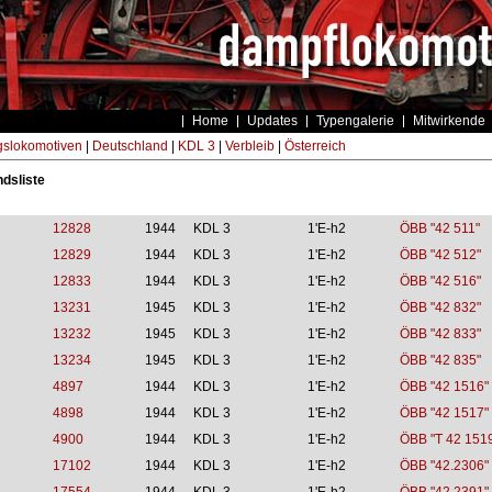
Home
Updates
Typengalerie
Mitwirkende
gslokomotiven
|
Deutschland
|
KDL 3
|
Verbleib
|
Österreich
dsliste
12828
1944
KDL 3
1'E-h2
ÖBB "42 511"
12829
1944
KDL 3
1'E-h2
ÖBB "42 512"
12833
1944
KDL 3
1'E-h2
ÖBB "42 516"
13231
1945
KDL 3
1'E-h2
ÖBB "42 832"
13232
1945
KDL 3
1'E-h2
ÖBB "42 833"
13234
1945
KDL 3
1'E-h2
ÖBB "42 835"
4897
1944
KDL 3
1'E-h2
ÖBB "42 1516"
4898
1944
KDL 3
1'E-h2
ÖBB "42 1517"
4900
1944
KDL 3
1'E-h2
ÖBB "T 42 151
17102
1944
KDL 3
1'E-h2
ÖBB "42.2306"