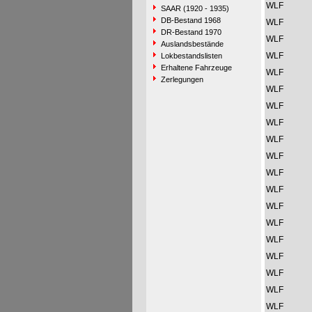
WLF
SAAR (1920 - 1935)
DB-Bestand 1968
WLF
DR-Bestand 1970
WLF
Auslandsbestände
WLF
Lokbestandslisten
Erhaltene Fahrzeuge
WLF
Zerlegungen
WLF
WLF
WLF
WLF
WLF
WLF
WLF
WLF
WLF
WLF
WLF
WLF
WLF
WLF