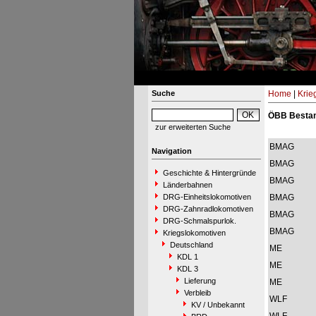
Suche
Home
|
Krie
ÖBB Bestan
zur erweiterten Suche
BMAG
Navigation
BMAG
Geschichte & Hintergründe
BMAG
Länderbahnen
DRG-Einheitslokomotiven
BMAG
DRG-Zahnradlokomotiven
BMAG
DRG-Schmalspurlok.
BMAG
Kriegslokomotiven
Deutschland
ME
KDL 1
ME
KDL 3
Lieferung
ME
Verbleib
WLF
KV / Unbekannt