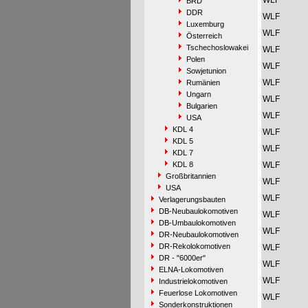
WLF
BRD
DDR
WLF
Luxemburg
WLF
Österreich
Tschechoslowakei
WLF
Polen
WLF
Sowjetunion
WLF
Rumänien
Ungarn
WLF
Bulgarien
WLF
USA
KDL 4
WLF
KDL 5
WLF
KDL 7
KDL 8
WLF
Großbritannien
WLF
USA
WLF
Verlagerungsbauten
DB-Neubaulokomotiven
WLF
DB-Umbaulokomotiven
WLF
DR-Neubaulokomotiven
DR-Rekolokomotiven
WLF
DR - "6000er"
WLF
ELNA-Lokomotiven
WLF
Industrielokomotiven
Feuerlose Lokomotiven
WLF
Sonderkonstruktionen