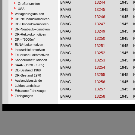
BMAG
13244
1945
Großbritannien
USA
BMAG
13245
1945
Verlagerungsbauten
BMAG
13246
1945
DB-Neubaulokomotiven
BMAG
13247
1945
DB-Umbaulokomotiven
DR-Neubaulokomotiven
BMAG
13249
1945
DR-Rekolokomotiven
BMAG
13250
1945
DR - "6000er"
ELNA-Lokomotiven
BMAG
13251
1945
Industrielokomotiven
BMAG
13252
1945
Feuerlose Lokomotiven
Sonderkonstruktionen
BMAG
13253
1945
SAAR (1920 - 1935)
BMAG
13254
1945
DB-Bestand 1968
BMAG
13255
1945
DR-Bestand 1970
Auslandsbestände
BMAG
13256
1945
Lokbestandslisten
BMAG
13257
1945
Erhaltene Fahrzeuge
Zerlegungen
BMAG
13258
1945