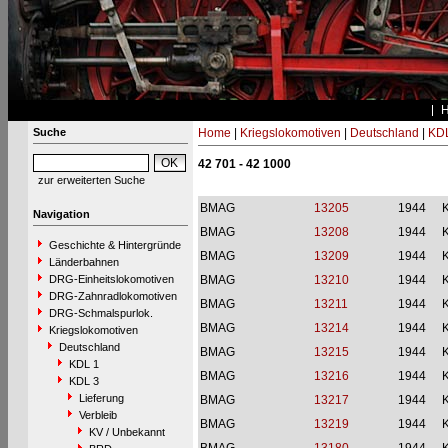
Suche
Home
|
Kriegslokomotiven
|
Deutschland
|
KDL
42 701 - 42 1000
zur erweiterten Suche
BMAG
13205
1944
Navigation
BMAG
13208
1944
Geschichte & Hintergründe
BMAG
13209
1944
Länderbahnen
DRG-Einheitslokomotiven
BMAG
13210
1944
DRG-Zahnradlokomotiven
BMAG
13211
1944
DRG-Schmalspurlok.
BMAG
13214
1944
Kriegslokomotiven
Deutschland
BMAG
13215
1944
KDL 1
BMAG
13216
1944
KDL 3
Lieferung
BMAG
13217
1944
Verbleib
BMAG
13219
1944
KV / Unbekannt