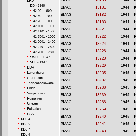
BMAG
13180
1944
BRD
DB - 1949
BMAG
13181
1944
42 001 - 600
BMAG
13182
1944
42 601 - 700
42 701 - 1000
BMAG
13183
1944
42 1001 - 1100
BMAG
13221
1944
42 1101 - 1500
BMAG
13222
1944
42 1501 - 2000
42 2001 - 2400
BMAG
13224
1944
42 2401 - 2600
BMAG
13226
1944
42 2601 - 2810
SWDE - 1947
BMAG
13228
1944
SEB - 1947
BMAG
13229
1944
DDR
Luxemburg
BMAG
13235
1945
Österreich
BMAG
13237
1945
Tschechoslowakei
BMAG
13238
1945
Polen
Sowjetunion
BMAG
13239
1945
Rumänien
BMAG
13266
1945
Ungarn
Bulgarien
BMAG
13269
1945
USA
BMAG
13240
1945
KDL 4
BMAG
13241
1945
KDL 5
KDL 7
BMAG
13243
1945
KDL 8