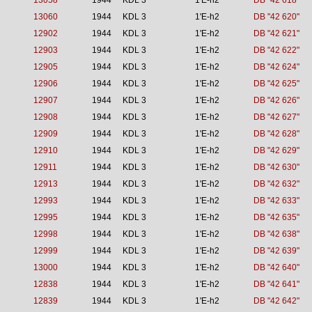
13058
1944
KDL 3
1'E-h2
DB "42 618"
13060
1944
KDL 3
1'E-h2
DB "42 620"
12902
1944
KDL 3
1'E-h2
DB "42 621"
12903
1944
KDL 3
1'E-h2
DB "42 622"
12905
1944
KDL 3
1'E-h2
DB "42 624"
12906
1944
KDL 3
1'E-h2
DB "42 625"
12907
1944
KDL 3
1'E-h2
DB "42 626"
12908
1944
KDL 3
1'E-h2
DB "42 627"
12909
1944
KDL 3
1'E-h2
DB "42 628"
12910
1944
KDL 3
1'E-h2
DB "42 629"
12911
1944
KDL 3
1'E-h2
DB "42 630"
12913
1944
KDL 3
1'E-h2
DB "42 632"
12993
1944
KDL 3
1'E-h2
DB "42 633"
12995
1944
KDL 3
1'E-h2
DB "42 635"
12998
1944
KDL 3
1'E-h2
DB "42 638"
12999
1944
KDL 3
1'E-h2
DB "42 639"
13000
1944
KDL 3
1'E-h2
DB "42 640"
12838
1944
KDL 3
1'E-h2
DB "42 641"
12839
1944
KDL 3
1'E-h2
DB "42 642"