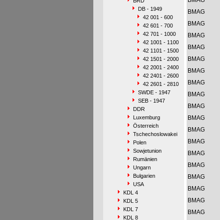
BMAG
BRD
DB - 1949
BMAG
42 001 - 600
BMAG
42 601 - 700
42 701 - 1000
BMAG
42 1001 - 1100
BMAG
42 1101 - 1500
BMAG
42 1501 - 2000
42 2001 - 2400
BMAG
42 2401 - 2600
BMAG
42 2601 - 2810
SWDE - 1947
BMAG
SEB - 1947
BMAG
DDR
Luxemburg
BMAG
Österreich
BMAG
Tschechoslowakei
BMAG
Polen
Sowjetunion
BMAG
Rumänien
BMAG
Ungarn
Bulgarien
BMAG
USA
BMAG
KDL 4
BMAG
KDL 5
KDL 7
BMAG
KDL 8