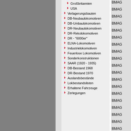
BMAG
Großbritannien
USA
BMAG
Verlagerungsbauten
BMAG
DB-Neubaulokomotiven
BMAG
DB-Umbaulokomotiven
DR-Neubaulokomotiven
BMAG
DR-Rekolokomotiven
BMAG
DR - "6000er"
ELNA-Lokomotiven
BMAG
Industrielokomotiven
BMAG
Feuerlose Lokomotiven
Sonderkonstruktionen
BMAG
SAAR (1920 - 1935)
BMAG
DB-Bestand 1968
BMAG
DR-Bestand 1970
Auslandsbestände
BMAG
Lokbestandslisten
BMAG
Erhaltene Fahrzeuge
Zerlegungen
BMAG
BMAG
BMAG
BMAG
BMAG
BMAG