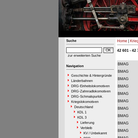
Suche
Home
|
Krie
42 601 - 42
zur erweiterten Suche
BMAG
Navigation
BMAG
Geschichte & Hintergründe
BMAG
Länderbahnen
DRG-Einheitslokomotiven
BMAG
DRG-Zahnradlokomotiven
BMAG
DRG-Schmalspurlok.
BMAG
Kriegslokomotiven
Deutschland
BMAG
KDL 1
BMAG
KDL 3
Lieferung
BMAG
Verbleib
BMAG
KV / Unbekannt