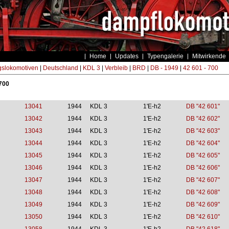
Home
Updates
Typengalerie
Mitwirkende
gslokomotiven
|
Deutschland
|
KDL 3
|
Verbleib
|
BRD
|
DB - 1949
|
42 601 - 700
 700
13041
1944
KDL 3
1'E-h2
DB "42 601"
13042
1944
KDL 3
1'E-h2
DB "42 602"
13043
1944
KDL 3
1'E-h2
DB "42 603"
13044
1944
KDL 3
1'E-h2
DB "42 604"
13045
1944
KDL 3
1'E-h2
DB "42 605"
13046
1944
KDL 3
1'E-h2
DB "42 606"
13047
1944
KDL 3
1'E-h2
DB "42 607"
13048
1944
KDL 3
1'E-h2
DB "42 608"
13049
1944
KDL 3
1'E-h2
DB "42 609"
13050
1944
KDL 3
1'E-h2
DB "42 610"