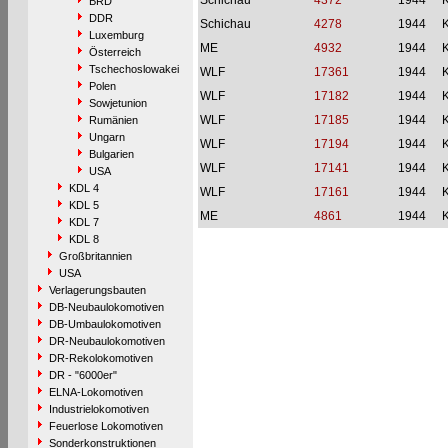
Schichau
4372
1944
BRD
DDR
Schichau
4278
1944
Luxemburg
ME
4932
1944
Österreich
Tschechoslowakei
WLF
17361
1944
Polen
WLF
17182
1944
Sowjetunion
WLF
17185
1944
Rumänien
Ungarn
WLF
17194
1944
Bulgarien
WLF
17141
1944
USA
KDL 4
WLF
17161
1944
KDL 5
ME
4861
1944
KDL 7
KDL 8
Großbritannien
USA
Verlagerungsbauten
DB-Neubaulokomotiven
DB-Umbaulokomotiven
DR-Neubaulokomotiven
DR-Rekolokomotiven
DR - "6000er"
ELNA-Lokomotiven
Industrielokomotiven
Feuerlose Lokomotiven
Sonderkonstruktionen