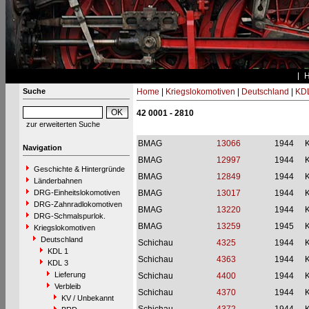
Suche
Home
|
Kriegslokomotiven
|
Deutschland
|
KDL
42 0001 - 2810
zur erweiterten Suche
BMAG
13066
1944
Navigation
BMAG
12997
1944
Geschichte & Hintergründe
BMAG
12849
1944
Länderbahnen
DRG-Einheitslokomotiven
BMAG
13017
1944
DRG-Zahnradlokomotiven
BMAG
13220
1944
DRG-Schmalspurlok.
BMAG
13259
1945
Kriegslokomotiven
Deutschland
Schichau
4325
1944
KDL 1
Schichau
4363
1944
KDL 3
Lieferung
Schichau
4400
1944
Verbleib
Schichau
4370
1944
KV / Unbekannt