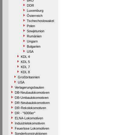
BRD
DDR
Luxemburg
Österreich
Tschechoslowakei
Polen
Sowjetunion
Rumänien
Ungarn
Bulgarien
USA
KDL 4
KDL 5
KDL 7
KDL 8
Großbritannien
USA
Verlagerungsbauten
DB-Neubaulokomotiven
DB-Umbaulokomotiven
DR-Neubaulokomotiven
DR-Rekolokomotiven
DR - "6000er"
ELNA-Lokomotiven
Industrielokomotiven
Feuerlose Lokomotiven
Sonderkonstruktionen