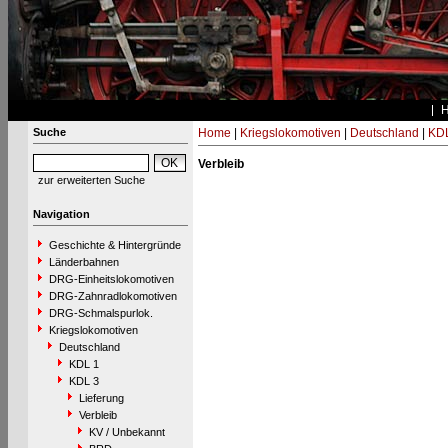
Suche
Home
|
Kriegslokomotiven
|
Deutschland
|
KDL
Verbleib
zur erweiterten Suche
Navigation
Geschichte & Hintergründe
Länderbahnen
DRG-Einheitslokomotiven
DRG-Zahnradlokomotiven
DRG-Schmalspurlok.
Kriegslokomotiven
Deutschland
KDL 1
KDL 3
Lieferung
Verbleib
KV / Unbekannt