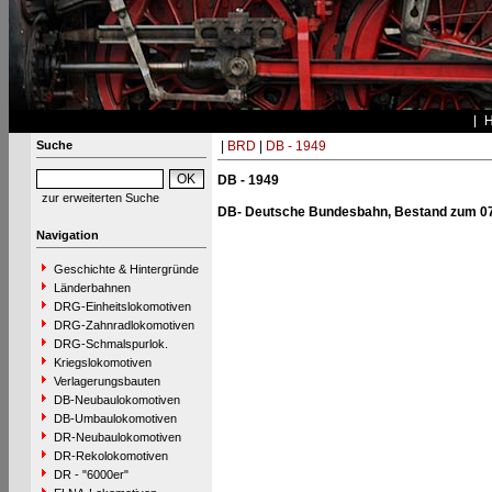
Suche
|
BRD
|
DB - 1949
DB - 1949
zur erweiterten Suche
DB- Deutsche Bundesbahn, Bestand zum 07
Navigation
Geschichte & Hintergründe
Länderbahnen
DRG-Einheitslokomotiven
DRG-Zahnradlokomotiven
DRG-Schmalspurlok.
Kriegslokomotiven
Verlagerungsbauten
DB-Neubaulokomotiven
DB-Umbaulokomotiven
DR-Neubaulokomotiven
DR-Rekolokomotiven
DR - "6000er"