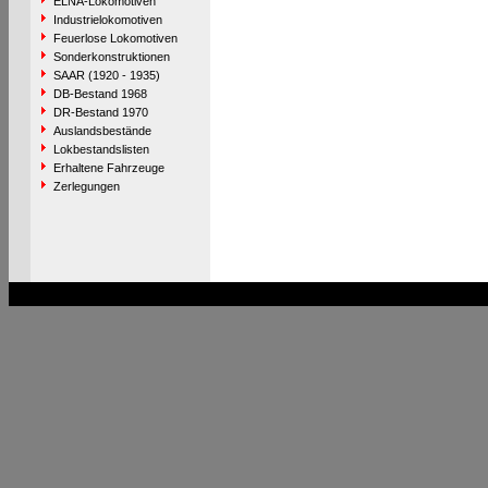
ELNA-Lokomotiven
Industrielokomotiven
Feuerlose Lokomotiven
Sonderkonstruktionen
SAAR (1920 - 1935)
DB-Bestand 1968
DR-Bestand 1970
Auslandsbestände
Lokbestandslisten
Erhaltene Fahrzeuge
Zerlegungen