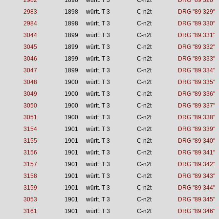
2982
1898
württ. T 3
C-n2t
DRG "89 328"
2983
1898
württ. T 3
C-n2t
DRG "89 329"
2984
1898
württ. T 3
C-n2t
DRG "89 330"
3044
1899
württ. T 3
C-n2t
DRG "89 331"
3045
1899
württ. T 3
C-n2t
DRG "89 332"
3046
1899
württ. T 3
C-n2t
DRG "89 333"
3047
1899
württ. T 3
C-n2t
DRG "89 334"
3048
1900
württ. T 3
C-n2t
DRG "89 335"
3049
1900
württ. T 3
C-n2t
DRG "89 336"
3050
1900
württ. T 3
C-n2t
DRG "89 337"
3051
1900
württ. T 3
C-n2t
DRG "89 338"
3154
1901
württ. T 3
C-n2t
DRG "89 339"
3155
1901
württ. T 3
C-n2t
DRG "89 340"
3156
1901
württ. T 3
C-n2t
DRG "89 341"
3157
1901
württ. T 3
C-n2t
DRG "89 342"
3158
1901
württ. T 3
C-n2t
DRG "89 343"
3159
1901
württ. T 3
C-n2t
DRG "89 344"
3053
1901
württ. T 3
C-n2t
DRG "89 345"
3161
1901
württ. T 3
C-n2t
DRG "89 346"