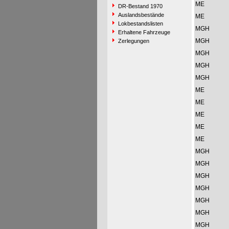
ME
DR-Bestand 1970
Auslandsbestände
ME
Lokbestandslisten
MGH
Erhaltene Fahrzeuge
MGH
Zerlegungen
MGH
MGH
MGH
ME
ME
ME
ME
ME
MGH
MGH
MGH
MGH
MGH
MGH
MGH