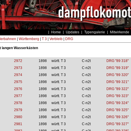
Home
Updates
Typengalerie
Mitwirkende
derbahnen
|
Württemberg
|
T 3
|
Verbleib
|
DRG
t langen Wasserkästen
2972
1898
württ. T 3
C-n2t
DRG "89 318"
2973
1898
württ. T 3
C-n2t
DRG "89 319"
2974
1898
württ. T 3
C-n2t
DRG "89 320"
2975
1898
württ. T 3
C-n2t
DRG "89 321"
2976
1898
württ. T 3
C-n2t
DRG "89 322"
2977
1898
württ. T 3
C-n2t
DRG "89 323"
2978
1898
württ. T 3
C-n2t
DRG "89 324"
2979
1898
württ. T 3
C-n2t
DRG "89 325"
2980
1898
württ. T 3
C-n2t
DRG "89 326"
2981
1898
württ. T 3
C-n2t
DRG "89 327"