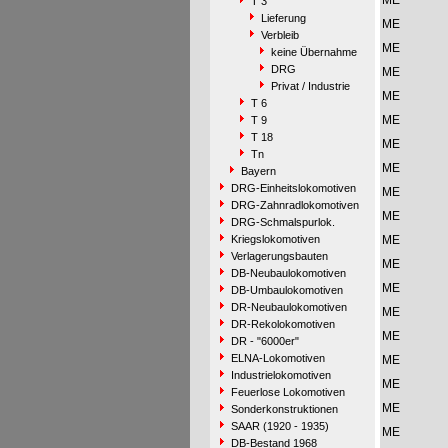
ME
T 3
Lieferung
ME
Verbleib
ME
keine Übernahme
DRG
ME
Privat / Industrie
ME
T 6
ME
T 9
T 18
ME
Tn
ME
Bayern
DRG-Einheitslokomotiven
ME
DRG-Zahnradlokomotiven
ME
DRG-Schmalspurlok.
Kriegslokomotiven
ME
Verlagerungsbauten
ME
DB-Neubaulokomotiven
ME
DB-Umbaulokomotiven
DR-Neubaulokomotiven
ME
DR-Rekolokomotiven
ME
DR - "6000er"
ELNA-Lokomotiven
ME
Industrielokomotiven
ME
Feuerlose Lokomotiven
ME
Sonderkonstruktionen
SAAR (1920 - 1935)
ME
DB-Bestand 1968