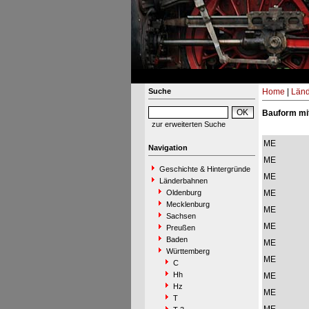
Suche
Home
|
Län
Bauform mi
zur erweiterten Suche
ME
Navigation
ME
Geschichte & Hintergründe
ME
Länderbahnen
Oldenburg
ME
Mecklenburg
ME
Sachsen
ME
Preußen
Baden
ME
Württemberg
ME
C
Hh
ME
Hz
ME
T