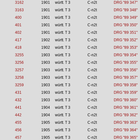
3162
1901
württ. T 3
C-n2t
DRG "89 347"
3163
1901
württ. T 3
C-n2t
DRG "89 348"
400
1901
württ. T 3
C-n2t
DRG "89 349"
401
1901
württ. T 3
C-n2t
DRG "89 350"
402
1901
württ. T 3
C-n2t
DRG "89 351"
417
1902
württ. T 3
C-n2t
DRG "89 352"
418
1902
württ. T 3
C-n2t
DRG "89 353"
3255
1903
württ. T 3
C-n2t
DRG "89 354"
3256
1903
württ. T 3
C-n2t
DRG "89 355"
3257
1903
württ. T 3
C-n2t
DRG "89 356"
3258
1903
württ. T 3
C-n2t
DRG "89 357"
3259
1903
württ. T 3
C-n2t
DRG "89 358"
431
1903
württ. T 3
C-n2t
DRG "89 359"
432
1903
württ. T 3
C-n2t
DRG "89 360"
441
1904
württ. T 3
C-n2t
DRG "89 361"
442
1904
württ. T 3
C-n2t
DRG "89 362"
455
1905
württ. T 3
C-n2t
DRG "89 363"
456
1905
württ. T 3
C-n2t
DRG "89 364"
457
1905
württ. T 3
C-n2t
DRG "89 365"