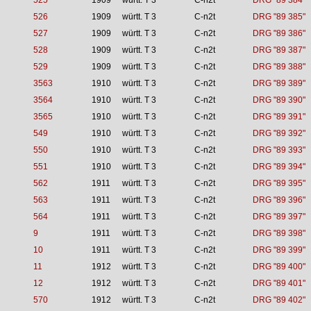
525
1909
württ. T 3
C-n2t
DRG "89 384"
526
1909
württ. T 3
C-n2t
DRG "89 385"
527
1909
württ. T 3
C-n2t
DRG "89 386"
528
1909
württ. T 3
C-n2t
DRG "89 387"
529
1909
württ. T 3
C-n2t
DRG "89 388"
3563
1910
württ. T 3
C-n2t
DRG "89 389"
3564
1910
württ. T 3
C-n2t
DRG "89 390"
3565
1910
württ. T 3
C-n2t
DRG "89 391"
549
1910
württ. T 3
C-n2t
DRG "89 392"
550
1910
württ. T 3
C-n2t
DRG "89 393"
551
1910
württ. T 3
C-n2t
DRG "89 394"
562
1911
württ. T 3
C-n2t
DRG "89 395"
563
1911
württ. T 3
C-n2t
DRG "89 396"
564
1911
württ. T 3
C-n2t
DRG "89 397"
9
1911
württ. T 3
C-n2t
DRG "89 398"
10
1911
württ. T 3
C-n2t
DRG "89 399"
11
1912
württ. T 3
C-n2t
DRG "89 400"
12
1912
württ. T 3
C-n2t
DRG "89 401"
570
1912
württ. T 3
C-n2t
DRG "89 402"