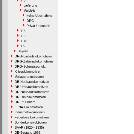
T 3
Lieferung
Verbleib
keine Übernahme
DRG
Privat / Industrie
T 6
T 9
T 18
Tn
Bayern
DRG-Einheitslokomotiven
DRG-Zahnradlokomotiven
DRG-Schmalspurlok.
Kriegslokomotiven
Verlagerungsbauten
DB-Neubaulokomotiven
DB-Umbaulokomotiven
DR-Neubaulokomotiven
DR-Rekolokomotiven
DR - "6000er"
ELNA-Lokomotiven
Industrielokomotiven
Feuerlose Lokomotiven
Sonderkonstruktionen
SAAR (1920 - 1935)
DB-Bestand 1968