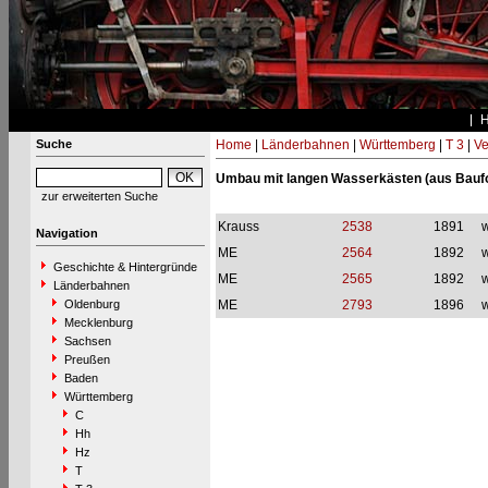
Suche
Home
|
Länderbahnen
|
Württemberg
|
T 3
|
Ve
Umbau mit langen Wasserkästen (aus Bauf
zur erweiterten Suche
Krauss
2538
1891
w
Navigation
ME
2564
1892
w
Geschichte & Hintergründe
ME
2565
1892
w
Länderbahnen
Oldenburg
ME
2793
1896
w
Mecklenburg
Sachsen
Preußen
Baden
Württemberg
C
Hh
Hz
T