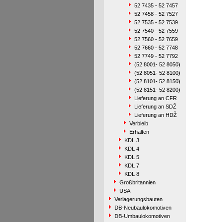
52 7435 - 52 7457
52 7458 - 52 7527
52 7535 - 52 7539
52 7540 - 52 7559
52 7560 - 52 7659
52 7660 - 52 7748
52 7749 - 52 7792
(52 8001- 52 8050)
(52 8051- 52 8100)
(52 8101- 52 8150)
(52 8151- 52 8200)
Lieferung an CFR
Lieferung an SDŽ
Lieferung an HDŽ
Verbleib
Erhalten
KDL 3
KDL 4
KDL 5
KDL 7
KDL 8
Großbritannien
USA
Verlagerungsbauten
DB-Neubaulokomotiven
DB-Umbaulokomotiven