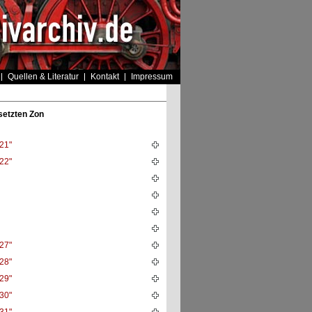
Quellen & Literatur
Kontakt
Impressum
setzten Zon
21"
22"
27"
28"
29"
30"