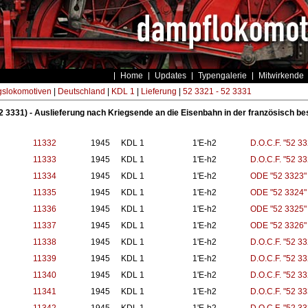
Home
Updates
Typengalerie
Mitwirkende
gslokomotiven
|
Deutschland
|
KDL 1
|
Lieferung
|
52 3321 - 52 3331
52 3331) - Auslieferung nach Kriegsende an die Eisenbahn in der französisch be
11332
1945
KDL 1
1'E-h2
D.O.C.F. "52 33
11333
1945
KDL 1
1'E-h2
D.O.C.F. "52 33
11334
1945
KDL 1
1'E-h2
ODE "52 3323"
11335
1945
KDL 1
1'E-h2
ODE "52 3324"
11336
1945
KDL 1
1'E-h2
ODE "52 3325"
11337
1945
KDL 1
1'E-h2
ODE "52 3326"
11338
1945
KDL 1
1'E-h2
D.O.C.F. "52 33
11339
1945
KDL 1
1'E-h2
D.O.C.F. "52 33
11340
1945
KDL 1
1'E-h2
D.O.C.F. "52 33
11341
1945
KDL 1
1'E-h2
D.O.C.F. "52 33