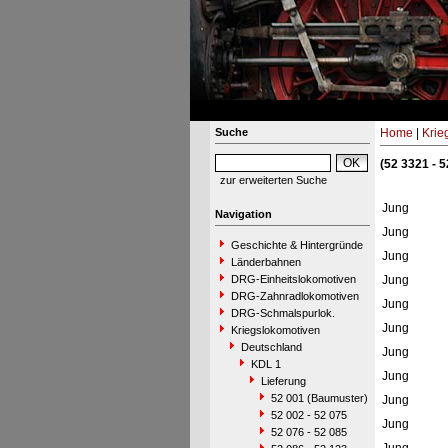
Suche
Home
|
Krie
(52 3321 - 
zur erweiterten Suche
Jung
Navigation
Jung
Geschichte & Hintergründe
Jung
Länderbahnen
DRG-Einheitslokomotiven
Jung
DRG-Zahnradlokomotiven
Jung
DRG-Schmalspurlok.
Jung
Kriegslokomotiven
Deutschland
Jung
KDL 1
Jung
Lieferung
52 001 (Baumuster)
Jung
52 002 - 52 075
Jung
52 076 - 52 085