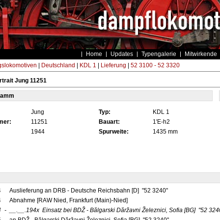
Home
Updates
Typengalerie
Mitwirkende
gslokomotiven
|
Deutschland
|
KDL 1
|
Lieferung
|
52 3100 - 52 3320
trait Jung 11251
tamm
Jung
Typ:
KDL 1
mer:
11251
Bauart:
1'E-h2
1944
Spurweite:
1435 mm
4
Auslieferung an DRB - Deutsche Reichsbahn [D] "52 3240"
4
Abnahme [RAW Nied, Frankfurt (Main)-Nied]
4
-
__.__.194x
Einsatz bei BDŽ - Bălgarski Dăržavni Železnici, Sofia
[BG]
"52 324