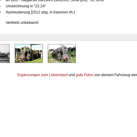
5
an BDŽ - Bălgarski Dăržavni Železnici, Sofia [BG] "52 3240"
6
Umzeichnung in "15.24"
9
Ausmusterung [2012 abg. in Asenovo vh.]
Verbleib unbekannt
Ergänzungen zum Lebenslauf
und
gute Fotos
von diesem Fahrzeug wer