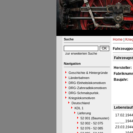
Suche
Home
|
Krie
Fahrzeugpor
zur erweiterten Suche
Fahrzeugs
Navigation
Hersteller:
Geschichte & Hintergründe
Fabriknum
Länderbahnen
Baujahr:
DRG-Einheitslokomotiven
DRG-Zahnradlokomotiven
DRG-Schmalspurlok.
Kriegslokomotiven
Deutschland
Lebenslauf
KDL 1
Lieferung
17.02.194
52 001 (Baumuster)
__.__.194
52 002 - 52 075
23.03.194
52 076 - 52 085