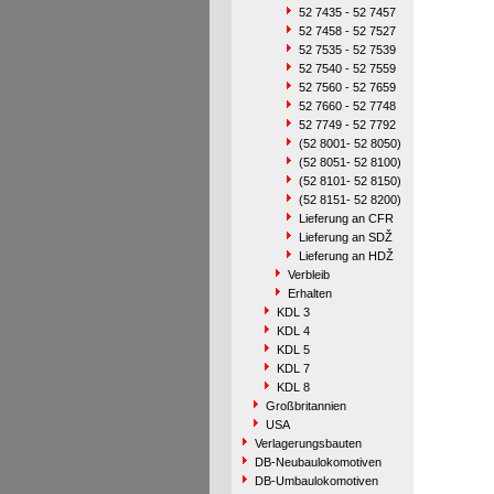
52 7435 - 52 7457
52 7458 - 52 7527
52 7535 - 52 7539
52 7540 - 52 7559
52 7560 - 52 7659
52 7660 - 52 7748
52 7749 - 52 7792
(52 8001- 52 8050)
(52 8051- 52 8100)
(52 8101- 52 8150)
(52 8151- 52 8200)
Lieferung an CFR
Lieferung an SDŽ
Lieferung an HDŽ
Verbleib
Erhalten
KDL 3
KDL 4
KDL 5
KDL 7
KDL 8
Großbritannien
USA
Verlagerungsbauten
DB-Neubaulokomotiven
DB-Umbaulokomotiven