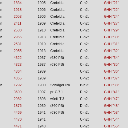
rn
1834
1905
Crefeld a
C-n2t
GHH "21"
rn
1918
1906
Crefeld a
C-n2t
GHH "22"
rn
2053
1906
Crefeld a
C-n2t
GHH "24"
rn
2411
1909
Crefeld a
C-n2t
GHH "27"
rn
2530
1910
Crefeld a
C-n2t
GHH "29"
rn
2956
1913
Crefeld a
C-n2t
GHH "30"
rn
2531
1910
Crefeld a
C-n2t
GHH "31"
rn
2955
1913
Crefeld a
C-n2t
GHH "32"
4322
1937
(630 PS)
C-n2t
GHH "34"
4323
1937
(630 PS)
C-n2t
GHH "35"
4364
1939
C-n2t
GHH "36"
4365
1939
C-n2t
GHH "37"
rn
1292
1900
Schlägel Hw
B-n2t
GHH "38"
3699
1907
pr. G 7.1
D-n2
GHH "41"
2982
1898
württ. T 3
C-n2t
GHH "47"
1876
1939
(860 PS)
D-n2t
GHH "48"
4469
1941
(630 PS)
C-n2t
GHH "53"
4470
1941
C-n2t
GHH "54"
4471
1943
C-n2t
GHH "55"