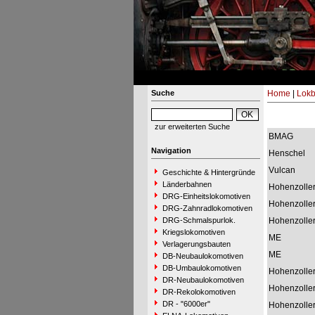
Suche
Home
|
Lokb
zur erweiterten Suche
BMAG
Navigation
Henschel
Vulcan
Geschichte & Hintergründe
Länderbahnen
Hohenzolle
DRG-Einheitslokomotiven
Hohenzolle
DRG-Zahnradlokomotiven
DRG-Schmalspurlok.
Hohenzolle
Kriegslokomotiven
ME
Verlagerungsbauten
ME
DB-Neubaulokomotiven
DB-Umbaulokomotiven
Hohenzolle
DR-Neubaulokomotiven
Hohenzolle
DR-Rekolokomotiven
DR - "6000er"
Hohenzolle