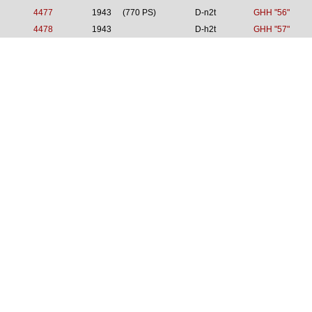
4477
1943
(770 PS)
D-n2t
GHH "56"
4478
1943
D-h2t
GHH "57"