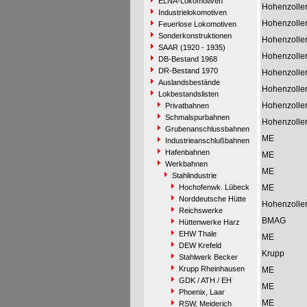
ELNA-Lokomotiven
Hohenzolle
Industrielokomotiven
Hohenzolle
Feuerlose Lokomotiven
Sonderkonstruktionen
Hohenzolle
SAAR (1920 - 1935)
Hohenzolle
DB-Bestand 1968
DR-Bestand 1970
Hohenzolle
Auslandsbestände
Hohenzolle
Lokbestandslisten
Hohenzolle
Privatbahnen
Schmalspurbahnen
Hohenzolle
Grubenanschlussbahnen
ME
Industrieanschlußbahnen
Hafenbahnen
ME
Werkbahnen
ME
Stahlindustrie
Hochofenwk. Lübeck
ME
Norddeutsche Hütte
Hohenzolle
Reichswerke
BMAG
Hüttenwerke Harz
EHW Thale
ME
DEW Krefeld
Krupp
Stahlwerk Becker
Krupp Rheinhausen
ME
GDK / ATH / EH
ME
Phoenix, Laar
ME
RSW, Meiderich