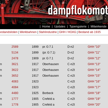
Home
Updates
Typengalerie
Mitwirkende
estandslisten
|
Werkbahnen
|
Stahlindustrie
|
GHH / HOAG
|
Bestand ab 1935
2589
1899
pr. G 7.1
D-n2
GHH "10"
5134
1899
(pr. G 7.1)
D-n2
GHH "11"
2478
1909
pr. G 7.1
D-n2
GHH "12"
rn
3621
1917
Oberhausen
C-n2t
GHH "13"
rn
3622
1917
Oberhausen
C-n2t
GHH "14"
rn
3652
1917
Oberhausen
C-n2t
GHH "15"
4083
1923
C-n2t
GHH "16"
4084
1923
C-n2t
GHH "17"
rn
4480
1925
Borbeck
C-n2t
GHH "18"
rn
1777
1905
Crefeld a
C-n2t
GHH "19"
rn
1778
1905
Crefeld a
C-n2t
GHH "20"