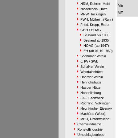
HRM, Ruhrort-Meid.
ME
Niederrhein. Hütte
ME
MRW Huckingen
FWH, Mülheim (Ruhr)
Fried. Krupp, Essen
GHH / HOAG
Bestand bis 1935
Bestand ab 1935
HOAG (ab 1947)
EH (ab 01.10.1969)
Bochumer Verein
EHW / SWB
Schalker Verein
Westfalenhütte
Hoerder Verein
Henrichshütte
Hasper Hütte
Hohenlimburg
F&G Carlswerk
Röchling, Völklingen
Neunkircher Eisenwk.
Maxhütte (West)
MHU, Unterwellenb.
Chemieindustrie
Rohstoffindustrie
Umschlagbetriebe