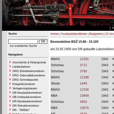
Suche
Home
|
Auslandsbestände
|
Bulgarien
|
15 (e
Bestandsliste BDŽ 15.86 - 15.105
zur erweiterten Suche
am 23.05.1956 von DR gekaufte Lokomotiven
Navigation
BMAG
12161
1942
Geschichte & Hintergründe
Schichau
3712
1943
Länderbahnen
DRG-Einheitslokomotiven
Schichau
3765
1943
DRG-Zahnradlokomotiven
BMAG
12188
1942
DRG-Schmalspurlok.
Skoda
1440
1943
Kriegslokomotiven
Verlagerungsbauten
BMAG
12156
1942
DB-Neubaulokomotiven
MBA
13849
1943
DB-Umbaulokomotiven
DR-Neubaulokomotiven
Schichau
3653
1943
DR-Rekolokomotiven
MBA
13870
1943
DR - "6000er"