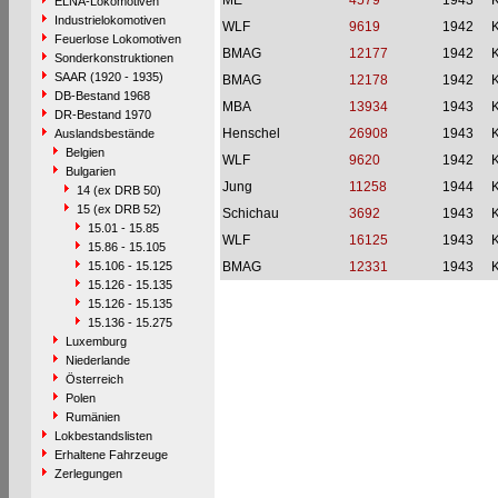
ME
4579
1943
ELNA-Lokomotiven
Industrielokomotiven
WLF
9619
1942
Feuerlose Lokomotiven
BMAG
12177
1942
Sonderkonstruktionen
SAAR (1920 - 1935)
BMAG
12178
1942
DB-Bestand 1968
MBA
13934
1943
DR-Bestand 1970
Henschel
26908
1943
Auslandsbestände
Belgien
WLF
9620
1942
Bulgarien
Jung
11258
1944
14 (ex DRB 50)
15 (ex DRB 52)
Schichau
3692
1943
15.01 - 15.85
WLF
16125
1943
15.86 - 15.105
15.106 - 15.125
BMAG
12331
1943
15.126 - 15.135
15.126 - 15.135
15.136 - 15.275
Luxemburg
Niederlande
Österreich
Polen
Rumänien
Lokbestandslisten
Erhaltene Fahrzeuge
Zerlegungen