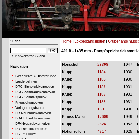
Suche
Home
|
Lokbestandslisten
|
Grubenanschluss
401 ff - 1435 mm - Dampfspeicherlokomoti
zur erweiterten Suche
Henschel
28398
1947
B
Navigation
Krupp
1184
1930
Geschichte & Hintergründe
Krupp
1185
1930
Länderbahnen
DRG-Einheitslokomotiven
Krupp
1186
1931
DRG-Zahnradlokomotiven
Krupp
1187
1931
DRG-Schmalspurlok.
Krupp
1188
1931
Kriegslokomotiven
Verlagerungsbauten
Krupp
1601
1936
R
DB-Neubaulokomotiven
Krauss-Maffei
17609
1949
C
DB-Umbaulokomotiven
DR-Neubaulokomotiven
Krupp
2826
1952
R
DR-Rekolokomotiven
Hohenzollern
4317
1925
DR - "6000er"