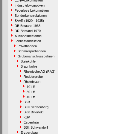
ELNA-Lokomotiven
Industrielokomotiven
Feuerlose Lokomotiven
Sonderkonstruktionen
SAAR (1920 - 1935)
DB-Bestand 1968
DR-Bestand 1970
Auslandsbestände
Lokbestandslisten
Privatbahnen
Schmalspurbahnen
Grubenanschlussbahnen
Steinkohle
Braunkohle
Rheinische AG (RAG)
Roddergrube
Rheinbraun
101 ff
301 ff
401 ff
BKB
BKK Senftenberg
BKK Bitterfeld
KSP
Espenhain
BBI, Schwandorf
Erzbergbau