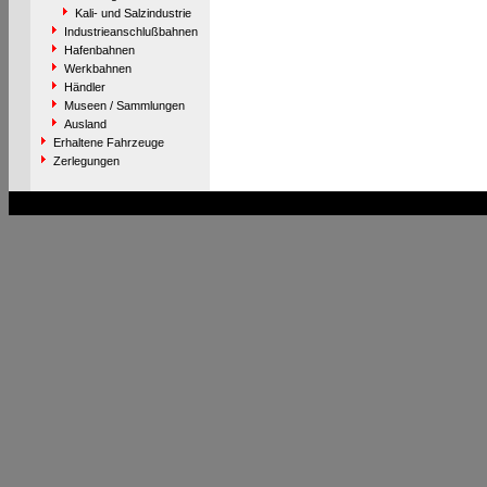
Kali- und Salzindustrie
Industrieanschlußbahnen
Hafenbahnen
Werkbahnen
Händler
Museen / Sammlungen
Ausland
Erhaltene Fahrzeuge
Zerlegungen