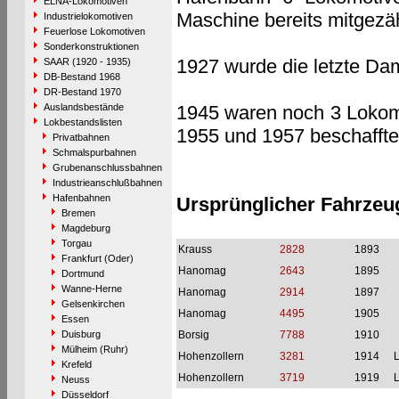
ELNA-Lokomotiven
Maschine bereits mitgezäh
Industrielokomotiven
Feuerlose Lokomotiven
Sonderkonstruktionen
1927 wurde die letzte Dam
SAAR (1920 - 1935)
DB-Bestand 1968
DR-Bestand 1970
Auslandsbestände
1945 waren noch 3 Lokomo
Lokbestandslisten
1955 und 1957 beschaffte
Privatbahnen
Schmalspurbahnen
Grubenanschlussbahnen
Industrieanschlußbahnen
Hafenbahnen
Ursprünglicher Fahrzeu
Bremen
Magdeburg
Torgau
Krauss
2828
1893
Frankfurt (Oder)
Hanomag
2643
1895
Dortmund
Wanne-Herne
Hanomag
2914
1897
Gelsenkirchen
Hanomag
4495
1905
Essen
Duisburg
Borsig
7788
1910
Mülheim (Ruhr)
Hohenzollern
3281
1914
L
Krefeld
Hohenzollern
3719
1919
L
Neuss
Düsseldorf