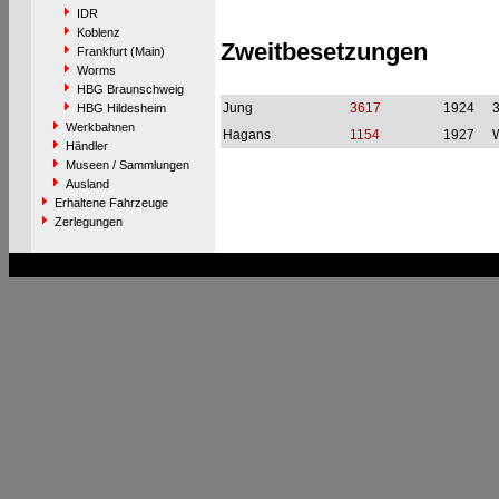
IDR
Koblenz
Zweitbesetzungen
Frankfurt (Main)
Worms
HBG Braunschweig
Jung
3617
1924
HBG Hildesheim
Werkbahnen
Hagans
1154
1927
W
Händler
Museen / Sammlungen
Ausland
Erhaltene Fahrzeuge
Zerlegungen