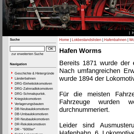
Suche
Home
|
Lokbestandslisten
|
Hafenbahnen
|
Wo
Hafen Worms
zur erweiterten Suche
Bereits 1871 wurde der 
Navigation
Nach umfangreichen Erw
Geschichte & Hintergründe
wurde 1894 der Lokomoti
Länderbahnen
DRG-Einheitslokomotiven
DRG-Zahnradlokomotiven
Für die meisten Fahrze
DRG-Schmalspurlok.
Kriegslokomotiven
Fahrzeuge wurden wo
Verlagerungsbauten
durchnummeriert.
DB-Neubaulokomotiven
DB-Umbaulokomotiven
DR-Neubaulokomotiven
Leider sind Ausmusterun
DR-Rekolokomotiven
DR - "6000er"
Hafenbahn 6 Lokomotiven