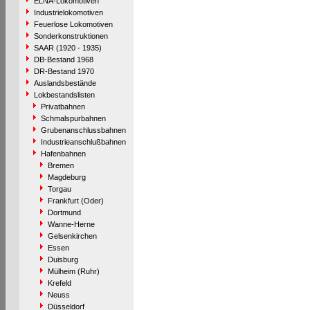
ELNA-Lokomotiven
Industrielokomotiven
Feuerlose Lokomotiven
Sonderkonstruktionen
SAAR (1920 - 1935)
DB-Bestand 1968
DR-Bestand 1970
Auslandsbestände
Lokbestandslisten
Privatbahnen
Schmalspurbahnen
Grubenanschlussbahnen
Industrieanschlußbahnen
Hafenbahnen
Bremen
Magdeburg
Torgau
Frankfurt (Oder)
Dortmund
Wanne-Herne
Gelsenkirchen
Essen
Duisburg
Mülheim (Ruhr)
Krefeld
Neuss
Düsseldorf