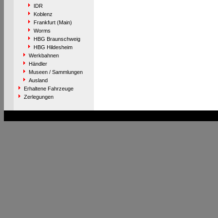
IDR
Koblenz
Frankfurt (Main)
Worms
HBG Braunschweig
HBG Hildesheim
Werkbahnen
Händler
Museen / Sammlungen
Ausland
Erhaltene Fahrzeuge
Zerlegungen