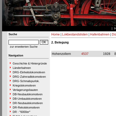
Suche
Home
|
Lokbestandslisten
|
Hafenbahnen
|
Dü
2. Belegung
zur erweiterten Suche
Hohenzollern
4537
1928
B
Navigation
Geschichte & Hintergründe
Länderbahnen
DRG-Einheitslokomotiven
DRG-Zahnradlokomotiven
DRG-Schmalspurlok.
Kriegslokomotiven
Verlagerungsbauten
DB-Neubaulokomotiven
DB-Umbaulokomotiven
DR-Neubaulokomotiven
DR-Rekolokomotiven
DR - "6000er"