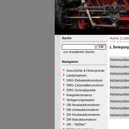
Suche
Home
|
Lokb
1. Belegung
zur erweiterten Suche
Hohenzolle
Navigation
Hohenzolle
Geschichte & Hintergründe
Hohenzolle
Länderbahnen
DRG-Einheitslokomotiven
Hohenzolle
DRG-Zahnradlokomotiven
Hohenzolle
DRG-Schmalspurlok.
Hohenzolle
Kriegslokomotiven
Verlagerungsbauten
Hohenzolle
DB-Neubaulokomotiven
Hohenzolle
DB-Umbaulokomotiven
DR-Neubaulokomotiven
Hohenzolle
DR-Rekolokomotiven
DR - "6000er"