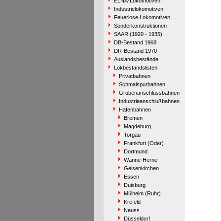
ELNA-Lokomotiven
Industrielokomotiven
Feuerlose Lokomotiven
Sonderkonstruktionen
SAAR (1920 - 1935)
DB-Bestand 1968
DR-Bestand 1970
Auslandsbestände
Lokbestandslisten
Privatbahnen
Schmalspurbahnen
Grubenanschlussbahnen
Industrieanschlußbahnen
Hafenbahnen
Bremen
Magdeburg
Torgau
Frankfurt (Oder)
Dortmund
Wanne-Herne
Gelsenkirchen
Essen
Duisburg
Mülheim (Ruhr)
Krefeld
Neuss
Düsseldorf