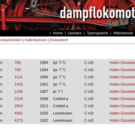
Home
Updates
Typengalerie
Mitwirkende
estandslisten
|
Hafenbahnen
|
Düsseldorf
rn
788
1894
(pr. T 7)
C-n2t
Hafen Düsseldo
rn
789
1894
(pr. T 7)
C-n2t
Hafen Düsseldo
rn
1114
1898
(pr. T 7)
C-n2t
Hafen Düsseldo
rn
1432
1901
(pr. T 7)
C-n2t
Hafen Düsseldo
rn
2186
1907
pr. T 7
C-n2t
Hafen Düsseldo
rn
2228
1908
Crefeld a
C-n2t
Hafen Düsseldo
rn
2903
1912
Crefeld a
C-n2t
Hafen Düsseldo
rn
4082
1920
Leverkusen
C-n2t
Hafen Düsseldo
rn
4270
1922
Leverkusen
C-n2t
Hafen Düsseldo