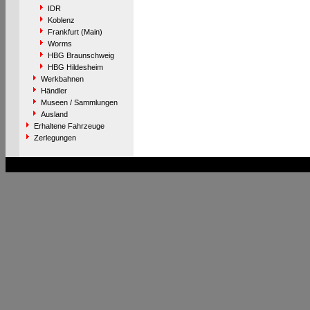
IDR
Koblenz
Frankfurt (Main)
Worms
HBG Braunschweig
HBG Hildesheim
Werkbahnen
Händler
Museen / Sammlungen
Ausland
Erhaltene Fahrzeuge
Zerlegungen