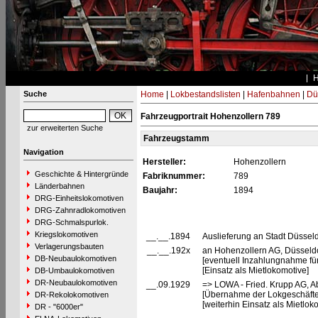
Suche
Home
|
Lokbestandslisten
|
Hafenbahnen
|
Dü
Fahrzeugportrait Hohenzollern 789
zur erweiterten Suche
Fahrzeugstamm
Navigation
Hersteller:
Hohenzollern
Geschichte & Hintergründe
Fabriknummer:
789
Länderbahnen
Baujahr:
1894
DRG-Einheitslokomotiven
DRG-Zahnradlokomotiven
DRG-Schmalspurlok.
Kriegslokomotiven
__.__.1894
Auslieferung an Stadt Düsseld
Verlagerungsbauten
__.__.192x
an Hohenzollern AG, Düsseld
DB-Neubaulokomotiven
[eventuell Inzahlungnahme fü
[Einsatz als Mietlokomotive]
DB-Umbaulokomotiven
DR-Neubaulokomotiven
__.09.1929
=> LOWA - Fried. Krupp AG, A
[Übernahme der Lokgeschäfte
DR-Rekolokomotiven
[weiterhin Einsatz als Mietlok
DR - "6000er"