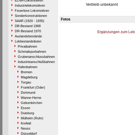
ELNA-Lokomotiven
Verbleib unbekannt
Industrielokomotiven
Feuerlose Lokomotiven
Sonderkonstruktionen
Fotos
SAAR (1920 - 1935)
DB-Bestand 1968
DR-Bestand 1970
Ergänzungen zum Leb
Auslandsbestände
Lokbestandslisten
Privatbahnen
Schmalspurbahnen
Grubenanschlussbahnen
Industrieanschlußbahnen
Hafenbahnen
Bremen
Magdeburg
Torgau
Frankfurt (Oder)
Dortmund
Wanne-Herne
Gelsenkirchen
Essen
Duisburg
Mülheim (Ruhr)
Krefeld
Neuss
Düsseldorf