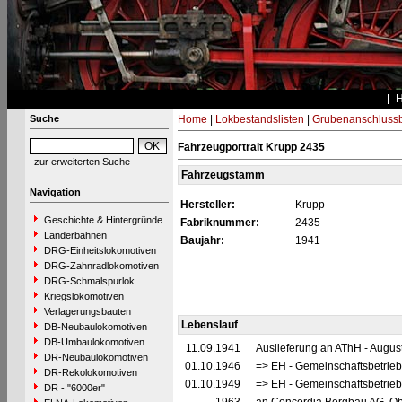
Suche
Home
|
Lokbestandslisten
|
Grubenanschluss
Fahrzeugportrait Krupp 2435
zur erweiterten Suche
Fahrzeugstamm
Navigation
Hersteller:
Krupp
Geschichte & Hintergründe
Fabriknummer:
2435
Länderbahnen
Baujahr:
1941
DRG-Einheitslokomotiven
DRG-Zahnradlokomotiven
DRG-Schmalspurlok.
Kriegslokomotiven
Verlagerungsbauten
Lebenslauf
DB-Neubaulokomotiven
DB-Umbaulokomotiven
11.09.1941
Auslieferung an AThH - Augus
DR-Neubaulokomotiven
01.10.1946
=> EH - Gemeinschaftsbetrie
DR-Rekolokomotiven
01.10.1949
=> EH - Gemeinschaftsbetrie
DR - "6000er"