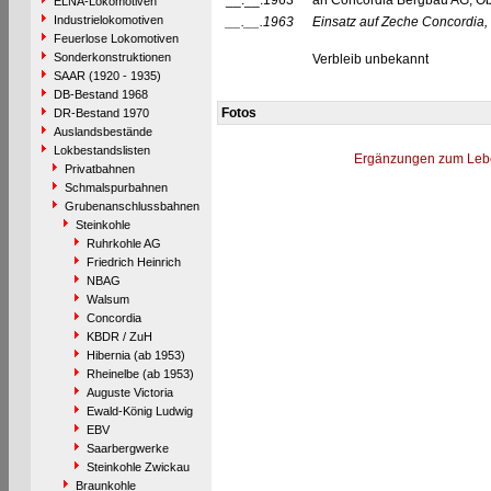
__.__.1963
an Concordia Bergbau AG, Ob
ELNA-Lokomotiven
Industrielokomotiven
__.__.1963
Einsatz auf Zeche Concordia
Feuerlose Lokomotiven
Sonderkonstruktionen
Verbleib unbekannt
SAAR (1920 - 1935)
DB-Bestand 1968
Fotos
DR-Bestand 1970
Auslandsbestände
Lokbestandslisten
Ergänzungen zum Leb
Privatbahnen
Schmalspurbahnen
Grubenanschlussbahnen
Steinkohle
Ruhrkohle AG
Friedrich Heinrich
NBAG
Walsum
Concordia
KBDR / ZuH
Hibernia (ab 1953)
Rheinelbe (ab 1953)
Auguste Victoria
Ewald-König Ludwig
EBV
Saarbergwerke
Steinkohle Zwickau
Braunkohle