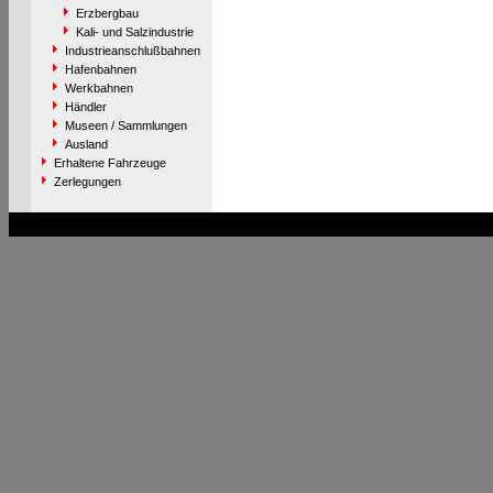
Erzbergbau
Kali- und Salzindustrie
Industrieanschlußbahnen
Hafenbahnen
Werkbahnen
Händler
Museen / Sammlungen
Ausland
Erhaltene Fahrzeuge
Zerlegungen