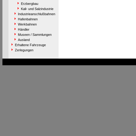
Erzbergbau
Kali- und Salzindustrie
Industrieanschlußbahnen
Hafenbahnen
Werkbahnen
Händler
Museen / Sammlungen
Ausland
Erhaltene Fahrzeuge
Zerlegungen