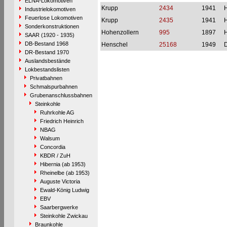
ELNA-Lokomotiven
Krupp
2434
1941
H
Industrielokomotiven
Feuerlose Lokomotiven
Krupp
2435
1941
H
Sonderkonstruktionen
Hohenzollern
995
1897
H
SAAR (1920 - 1935)
DB-Bestand 1968
Henschel
25168
1949
DR-Bestand 1970
Auslandsbestände
Lokbestandslisten
Privatbahnen
Schmalspurbahnen
Grubenanschlussbahnen
Steinkohle
Ruhrkohle AG
Friedrich Heinrich
NBAG
Walsum
Concordia
KBDR / ZuH
Hibernia (ab 1953)
Rheinelbe (ab 1953)
Auguste Victoria
Ewald-König Ludwig
EBV
Saarbergwerke
Steinkohle Zwickau
Braunkohle