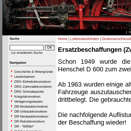
Suche
Home
|
Lokbestandslisten
|
Grubenanschluss
Ersatzbeschaffungen (Z
zur erweiterten Suche
Schon 1949 wurde die 
Navigation
Henschel D 600 zum zweit
Geschichte & Hintergründe
Länderbahnen
DRG-Einheitslokomotiven
Ab 1963 wurden einige al
DRG-Zahnradlokomotiven
Fahrzeuge auszutauschen
DRG-Schmalspurlok.
Kriegslokomotiven
drittbelegt. Die gebrauch
Verlagerungsbauten
DB-Neubaulokomotiven
DB-Umbaulokomotiven
Die nachfolgende Auflistu
DR-Neubaulokomotiven
der Beschaffung wieder!
DR-Rekolokomotiven
DR - "6000er"