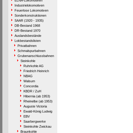
ELNA-Lokomotiven
Industrielokomotiven
Feuerlose Lokomotiven
Sonderkonstruktionen
SAAR (1920 - 1935)
DB-Bestand 1968
DR-Bestand 1970
Auslandsbestände
Lokbestandslisten
Privatbahnen
Schmalspurbahnen
Grubenanschlussbahnen
Steinkohle
Ruhrkohle AG
Friedrich Heinrich
NBAG
Walsum
Concordia
KBDR / ZuH
Hibernia (ab 1953)
Rheinelbe (ab 1953)
Auguste Victoria
Ewald-König Ludwig
EBV
Saarbergwerke
Steinkohle Zwickau
Braunkohle