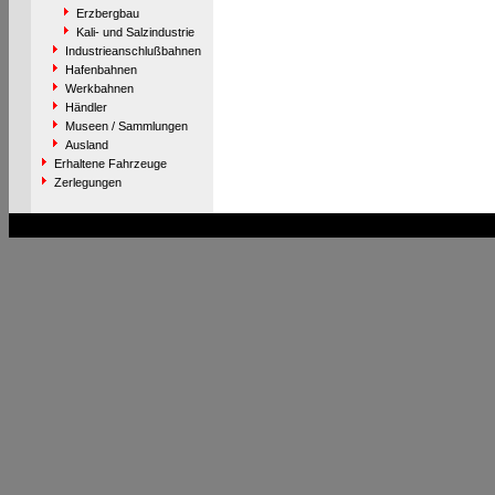
Erzbergbau
Kali- und Salzindustrie
Industrieanschlußbahnen
Hafenbahnen
Werkbahnen
Händler
Museen / Sammlungen
Ausland
Erhaltene Fahrzeuge
Zerlegungen