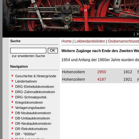
Suche
Home
|
Lokbestandslisten
|
Grubenanschluss
Weitere Zugänge nach Ende des Zweiten We
zur erweiterten Suche
1954 und Anfang der 1960er Jahre wurden die
Navigation
Hohenzollern
2950
1912
S
Geschichte & Hintergründe
Hohenzollern
4187
1921
(
Länderbahnen
DRG-Einheitslokomotiven
DRG-Zahnradlokomotiven
DRG-Schmalspurlok.
Kriegslokomotiven
Verlagerungsbauten
DB-Neubaulokomotiven
DB-Umbaulokomotiven
DR-Neubaulokomotiven
DR-Rekolokomotiven
DR - "6000er"