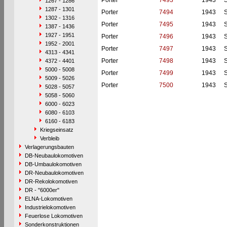
Porter
7493
1943
S
1267 - 1286
1287 - 1301
Porter
7494
1943
S
1302 - 1316
Porter
7495
1943
S
1387 - 1436
1927 - 1951
Porter
7496
1943
S
1952 - 2001
Porter
7497
1943
S
4313 - 4341
Porter
7498
1943
S
4372 - 4401
5000 - 5008
Porter
7499
1943
S
5009 - 5026
Porter
7500
1943
S
5028 - 5057
5058 - 5060
6000 - 6023
6080 - 6103
6160 - 6183
Kriegseinsatz
Verbleib
Verlagerungsbauten
DB-Neubaulokomotiven
DB-Umbaulokomotiven
DR-Neubaulokomotiven
DR-Rekolokomotiven
DR - "6000er"
ELNA-Lokomotiven
Industrielokomotiven
Feuerlose Lokomotiven
Sonderkonstruktionen