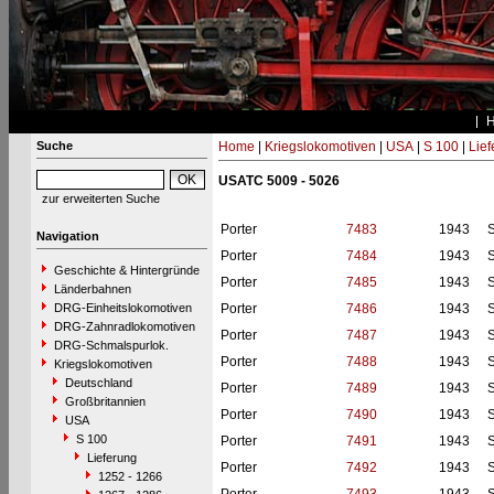
Suche
Home
|
Kriegslokomotiven
|
USA
|
S 100
|
Lief
USATC 5009 - 5026
zur erweiterten Suche
Porter
7483
1943
S
Navigation
Porter
7484
1943
S
Geschichte & Hintergründe
Porter
7485
1943
S
Länderbahnen
DRG-Einheitslokomotiven
Porter
7486
1943
S
DRG-Zahnradlokomotiven
Porter
7487
1943
S
DRG-Schmalspurlok.
Porter
7488
1943
S
Kriegslokomotiven
Deutschland
Porter
7489
1943
S
Großbritannien
Porter
7490
1943
S
USA
S 100
Porter
7491
1943
S
Lieferung
Porter
7492
1943
S
1252 - 1266