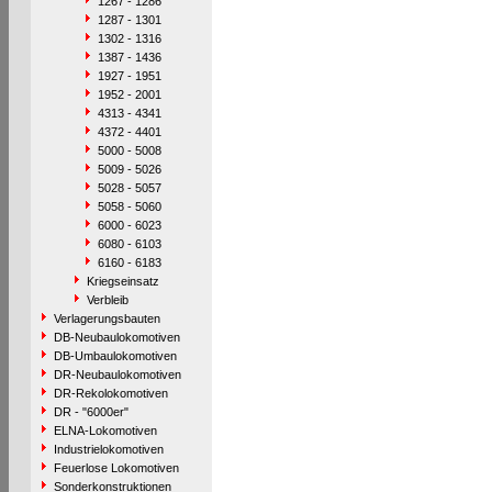
1267 - 1286
1287 - 1301
1302 - 1316
1387 - 1436
1927 - 1951
1952 - 2001
4313 - 4341
4372 - 4401
5000 - 5008
5009 - 5026
5028 - 5057
5058 - 5060
6000 - 6023
6080 - 6103
6160 - 6183
Kriegseinsatz
Verbleib
Verlagerungsbauten
DB-Neubaulokomotiven
DB-Umbaulokomotiven
DR-Neubaulokomotiven
DR-Rekolokomotiven
DR - "6000er"
ELNA-Lokomotiven
Industrielokomotiven
Feuerlose Lokomotiven
Sonderkonstruktionen