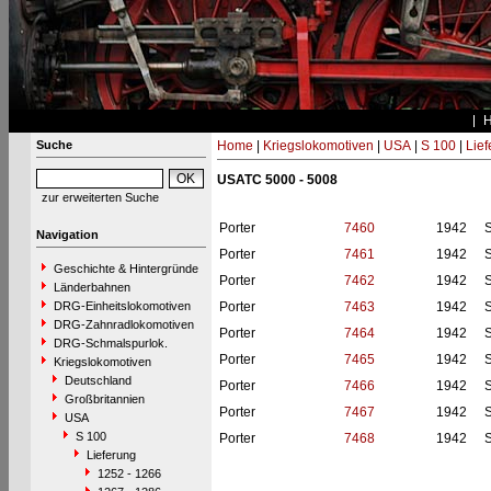
Suche
Home
|
Kriegslokomotiven
|
USA
|
S 100
|
Lief
USATC 5000 - 5008
zur erweiterten Suche
Porter
7460
1942
S
Navigation
Porter
7461
1942
S
Geschichte & Hintergründe
Porter
7462
1942
S
Länderbahnen
DRG-Einheitslokomotiven
Porter
7463
1942
S
DRG-Zahnradlokomotiven
Porter
7464
1942
S
DRG-Schmalspurlok.
Porter
7465
1942
S
Kriegslokomotiven
Deutschland
Porter
7466
1942
S
Großbritannien
Porter
7467
1942
S
USA
S 100
Porter
7468
1942
S
Lieferung
1252 - 1266