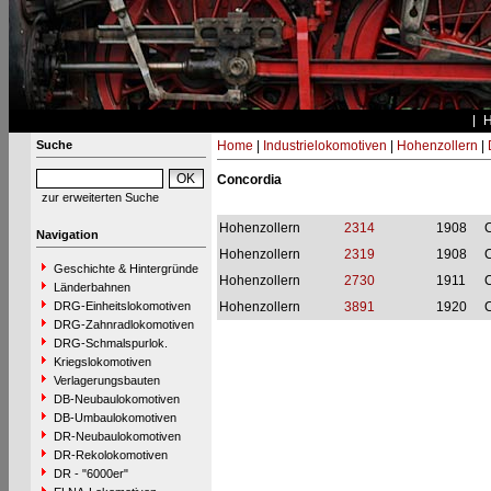
Suche
Home
|
Industrielokomotiven
|
Hohenzollern
|
Concordia
zur erweiterten Suche
Hohenzollern
2314
1908
C
Navigation
Hohenzollern
2319
1908
C
Geschichte & Hintergründe
Hohenzollern
2730
1911
C
Länderbahnen
DRG-Einheitslokomotiven
Hohenzollern
3891
1920
C
DRG-Zahnradlokomotiven
DRG-Schmalspurlok.
Kriegslokomotiven
Verlagerungsbauten
DB-Neubaulokomotiven
DB-Umbaulokomotiven
DR-Neubaulokomotiven
DR-Rekolokomotiven
DR - "6000er"