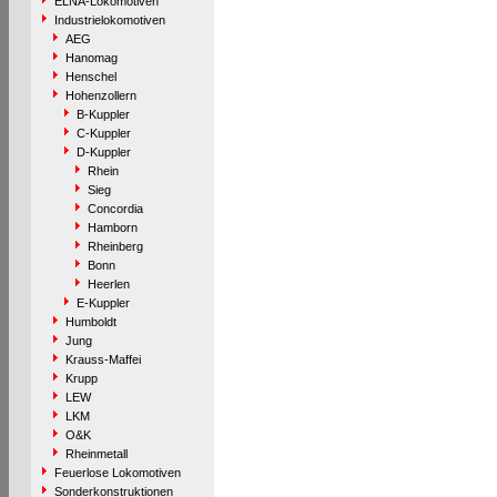
ELNA-Lokomotiven
Industrielokomotiven
AEG
Hanomag
Henschel
Hohenzollern
B-Kuppler
C-Kuppler
D-Kuppler
Rhein
Sieg
Concordia
Hamborn
Rheinberg
Bonn
Heerlen
E-Kuppler
Humboldt
Jung
Krauss-Maffei
Krupp
LEW
LKM
O&K
Rheinmetall
Feuerlose Lokomotiven
Sonderkonstruktionen