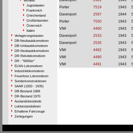
Davenport
2481
1943
S
Verbleib
Jugoslawien
Porter
7519
1943
S
Frankreich
Davenport
2597
1944
S
Griechenland
Großbritannien
Porter
7550
1943
S
Österreich
VIW
4460
1943
S
Italien
Davenport
2533
1943
S
Verlagerungsbauten
DB-Neubaulokomotiven
Davenport
2535
1943
S
DB-Umbaulokomotiven
VIW
4482
1943
S
DR-Neubaulokomotiven
DR-Rekolokomotiven
VIW
4490
1943
S
DR - "6000er"
VIW
4491
1943
S
ELNA-Lokomotiven
Industrielokomotiven
Feuerlose Lokomotiven
Sonderkonstruktionen
SAAR (1920 - 1935)
DB-Bestand 1968
DR-Bestand 1970
Auslandsbestände
Lokbestandslisten
Erhaltene Fahrzeuge
Zerlegungen