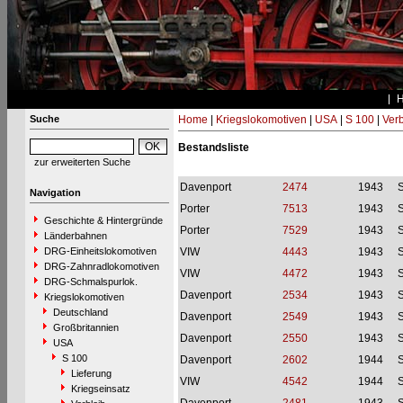
Suche
Home
|
Kriegslokomotiven
|
USA
|
S 100
|
Verb
Bestandsliste
zur erweiterten Suche
Davenport
2474
1943
S
Navigation
Porter
7513
1943
S
Geschichte & Hintergründe
Porter
7529
1943
S
Länderbahnen
DRG-Einheitslokomotiven
VIW
4443
1943
S
DRG-Zahnradlokomotiven
VIW
4472
1943
S
DRG-Schmalspurlok.
Davenport
2534
1943
S
Kriegslokomotiven
Deutschland
Davenport
2549
1943
S
Großbritannien
Davenport
2550
1943
S
USA
S 100
Davenport
2602
1944
S
Lieferung
VIW
4542
1944
S
Kriegseinsatz