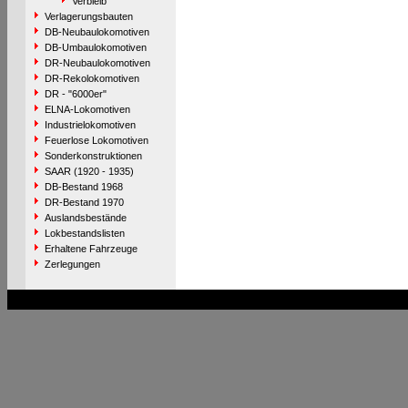
Verbleib
Verlagerungsbauten
DB-Neubaulokomotiven
DB-Umbaulokomotiven
DR-Neubaulokomotiven
DR-Rekolokomotiven
DR - "6000er"
ELNA-Lokomotiven
Industrielokomotiven
Feuerlose Lokomotiven
Sonderkonstruktionen
SAAR (1920 - 1935)
DB-Bestand 1968
DR-Bestand 1970
Auslandsbestände
Lokbestandslisten
Erhaltene Fahrzeuge
Zerlegungen