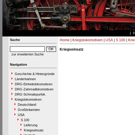
Suche
Home
|
Kriegslokomotiven
|
USA
|
S 100
|
Krie
Kriegseinsatz
zur erweiterten Suche
Navigation
Geschichte & Hintergründe
Länderbahnen
DRG-Einheitslokomotiven
DRG-Zahnradlokomotiven
DRG-Schmalspurlok.
Kriegslokomotiven
Deutschland
Großbritannien
USA
S 100
Lieferung
Kriegseinsatz