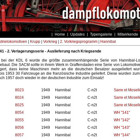
Home
Updates
Typengalerie
Mitwirkende
strielokomotiven
|
Krupp
|
Vorkrieg
|
2. Vorkriegsprogramm
|
Hannibal
1 - 2. Verlagerungsserie - Auslieferung nach Kriegsende
e bei der KDL 6 wurde die größte zusammenhängende Serie von Hannibal-Lo
gebaut. Die SACM sollte in ihrem Werk in Graffenstaden eine Serie von Lokomotiv
gert, dass keine Maschinen mehr an die deutschen Besatzer ausgeliefert wur
is 1953 30 Fahrzeuge an die französische Industrie geliefert. Diese wurden zum
ch 1957 doch wieder in der deutschen Industrie zum Einsatz!
8023
1949
Hannibal
C-n2t
Sarre et Mosell
8024
1949
Hannibal
C-n2t
Sarre et Mosell
8025
1949
Hannibal
C-n2t
Sarre et Mosell
8054
1949
Hannibal
C-n2t
WH "141"
8055
1949
Hannibal
C-n2t
WH "142"
8056
1949
Hannibal
C-n2t
WH "143"
8057
1949
Hannibal
C-n2t
WH "144"