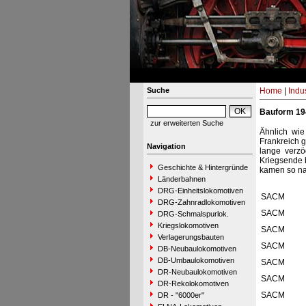
Suche
Home
|
Indu
Bauform 194
zur erweiterten Suche
Ähnlich wi
Frankreich 
Navigation
lange verzö
Kriegsende b
Geschichte & Hintergründe
kamen so na
Länderbahnen
DRG-Einheitslokomotiven
SACM
DRG-Zahnradlokomotiven
SACM
DRG-Schmalspurlok.
Kriegslokomotiven
SACM
Verlagerungsbauten
SACM
DB-Neubaulokomotiven
DB-Umbaulokomotiven
SACM
DR-Neubaulokomotiven
SACM
DR-Rekolokomotiven
SACM
DR - "6000er"