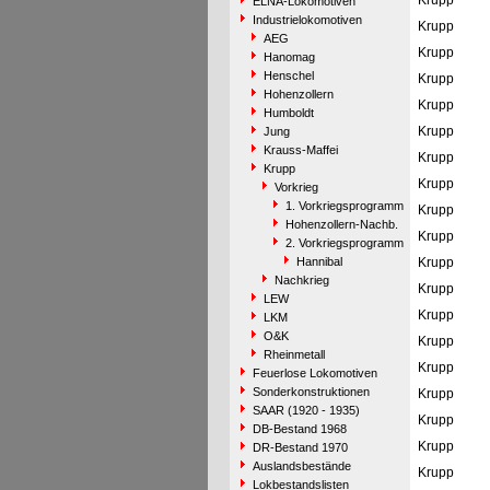
Krupp
ELNA-Lokomotiven
Industrielokomotiven
Krupp
AEG
Krupp
Hanomag
Henschel
Krupp
Hohenzollern
Krupp
Humboldt
Krupp
Jung
Krauss-Maffei
Krupp
Krupp
Krupp
Vorkrieg
1. Vorkriegsprogramm
Krupp
Hohenzollern-Nachb.
Krupp
2. Vorkriegsprogramm
Hannibal
Krupp
Nachkrieg
Krupp
LEW
Krupp
LKM
O&K
Krupp
Rheinmetall
Krupp
Feuerlose Lokomotiven
Sonderkonstruktionen
Krupp
SAAR (1920 - 1935)
Krupp
DB-Bestand 1968
Krupp
DR-Bestand 1970
Auslandsbestände
Krupp
Lokbestandslisten