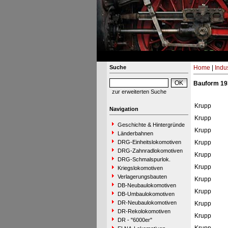
Suche
Home
|
Indu
Bauform 19
zur erweiterten Suche
Krupp
Navigation
Krupp
Geschichte & Hintergründe
Krupp
Länderbahnen
DRG-Einheitslokomotiven
Krupp
DRG-Zahnradlokomotiven
Krupp
DRG-Schmalspurlok.
Krupp
Kriegslokomotiven
Verlagerungsbauten
Krupp
DB-Neubaulokomotiven
Krupp
DB-Umbaulokomotiven
DR-Neubaulokomotiven
Krupp
DR-Rekolokomotiven
Krupp
DR - "6000er"