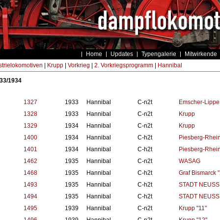
Home
Updates
Typengalerie
Mitwirkende
strielokomotiven
|
Krupp
|
Vorkrieg
|
2. Vorkriegsprogramm
|
Hannibal
33/1934
1327
1933
Hannibal
C-n2t
Emscher-Lippe "
1328
1933
Hannibal
C-n2t
Krupp
1329
1934
Hannibal
C-n2t
Krupp
1400
1934
Hannibal
C-h2t
Piesberg-Rhein
1401
1934
Hannibal
C-h2t
Piesberg-Rhein
1462
1935
Hannibal
C-n2t
WASAG
1468
1935
Hannibal
C-h2t
Graf Bismarck "X
1493
1935
Hannibal
C-h2t
STADT NEUSS 
1494
1935
Hannibal
C-h2t
STADT NEUSS "
1495
1939
Hannibal
C-n2t
Krupp "11"