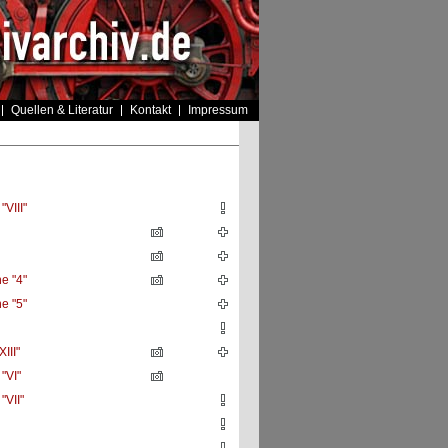
Quellen & Literatur
Kontakt
Impressum
VIII"
e "4"
e "5"
III"
"VI"
VII"