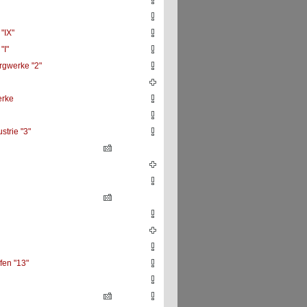
"IX"
I"
rgwerke "2"
erke
strie "3"
en "13"