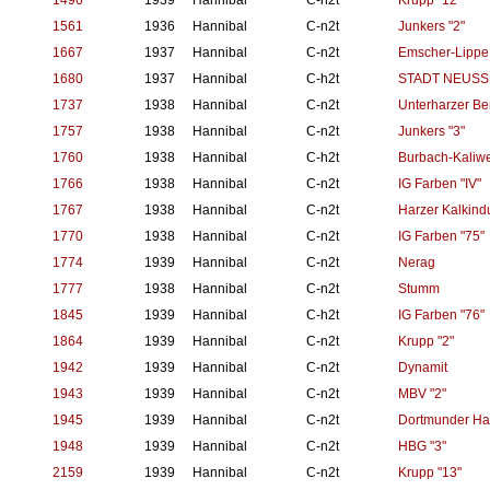
1496
1939
Hannibal
C-n2t
Krupp "12"
1561
1936
Hannibal
C-n2t
Junkers "2"
1667
1937
Hannibal
C-n2t
Emscher-Lippe 
1680
1937
Hannibal
C-h2t
STADT NEUSS "
1737
1938
Hannibal
C-n2t
Unterharzer Be
1757
1938
Hannibal
C-n2t
Junkers "3"
1760
1938
Hannibal
C-h2t
Burbach-Kaliw
1766
1938
Hannibal
C-n2t
IG Farben "IV"
1767
1938
Hannibal
C-n2t
Harzer Kalkindu
1770
1938
Hannibal
C-n2t
IG Farben "75"
1774
1939
Hannibal
C-n2t
Nerag
1777
1938
Hannibal
C-n2t
Stumm
1845
1939
Hannibal
C-h2t
IG Farben "76"
1864
1939
Hannibal
C-n2t
Krupp "2"
1942
1939
Hannibal
C-n2t
Dynamit
1943
1939
Hannibal
C-n2t
MBV "2"
1945
1939
Hannibal
C-n2t
Dortmunder Haf
1948
1939
Hannibal
C-n2t
HBG "3"
2159
1939
Hannibal
C-n2t
Krupp "13"