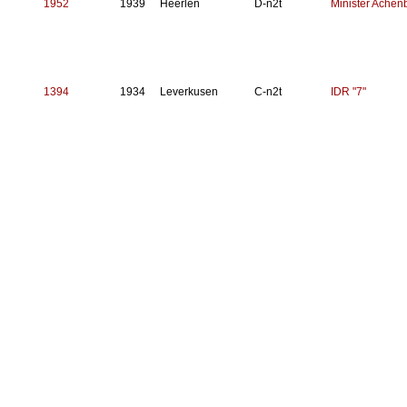
1952
1939
Heerlen
D-n2t
Minister Achen
1394
1934
Leverkusen
C-n2t
IDR "7"