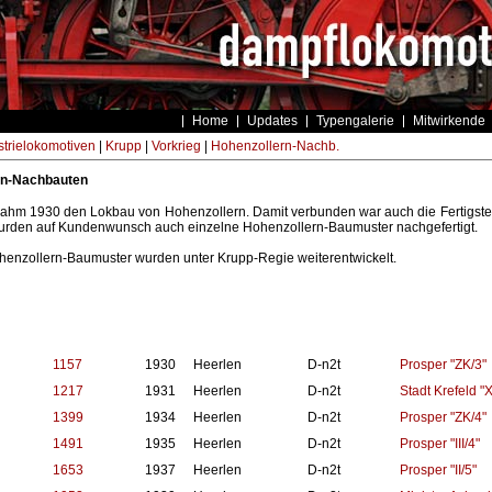
Home
Updates
Typengalerie
Mitwirkende
strielokomotiven
|
Krupp
|
Vorkrieg
|
Hohenzollern-Nachb.
rn-Nachbauten
ahm 1930 den Lokbau von Hohenzollern. Damit verbunden war auch die Fertigstel
wurden auf Kundenwunsch auch einzelne Hohenzollern-Baumuster nachgefertigt.
henzollern-Baumuster wurden unter Krupp-Regie weiterentwickelt.
1157
1930
Heerlen
D-n2t
Prosper "ZK/3"
1217
1931
Heerlen
D-n2t
Stadt Krefeld "X
1399
1934
Heerlen
D-n2t
Prosper "ZK/4"
1491
1935
Heerlen
D-n2t
Prosper "III/4"
1653
1937
Heerlen
D-n2t
Prosper "II/5"