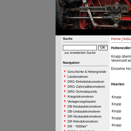
Suche
Home
|
Indu
Hohenzolle
zur erweiterten Suche
Krupp übern
Vereinzelt 
Navigation
Einzelne Ho
Geschichte & Hintergründe
Länderbahnen
DRG-Einheitslokomotiven
Heerlen
DRG-Zahnradlokomotiven
DRG-Schmalspurlok.
Kriegslokomotiven
Krupp
Verlagerungsbauten
Krupp
DB-Neubaulokomotiven
Krupp
DB-Umbaulokomotiven
DR-Neubaulokomotiven
Krupp
DR-Rekolokomotiven
Krupp
DR - "6000er"