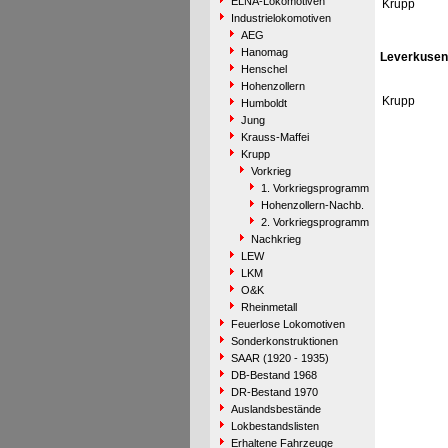
ELNA-Lokomotiven
Krupp
Industrielokomotiven
AEG
Hanomag
Leverkusen
Henschel
Hohenzollern
Krupp
Humboldt
Jung
Krauss-Maffei
Krupp
Vorkrieg
1. Vorkriegsprogramm
Hohenzollern-Nachb.
2. Vorkriegsprogramm
Nachkrieg
LEW
LKM
O&K
Rheinmetall
Feuerlose Lokomotiven
Sonderkonstruktionen
SAAR (1920 - 1935)
DB-Bestand 1968
DR-Bestand 1970
Auslandsbestände
Lokbestandslisten
Erhaltene Fahrzeuge