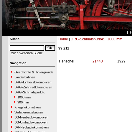
Suche
Home
|
DRG-Schmalspurlok.
|
1000 mm
99 211
zur erweiterten Suche
Henschel
21443
1929
Navigation
Geschichte & Hintergründe
Länderbahnen
DRG-Einheitslokomotiven
DRG-Zahnradlokomotiven
DRG-Schmalspurlok.
1000 mm
900 mm
Kriegslokomotiven
Verlagerungsbauten
DB-Neubaulokomotiven
DB-Umbaulokomotiven
DR-Neubaulokomotiven