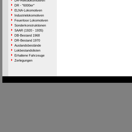
DR-Rekolokomotiven
DR - "6000er"
ELNA-Lokomotiven
Industrielokomotiven
Feuerlose Lokomotiven
Sonderkonstruktionen
SAAR (1920 - 1935)
DB-Bestand 1968
DR-Bestand 1970
Auslandsbestände
Lokbestandslisten
Erhaltene Fahrzeuge
Zerlegungen