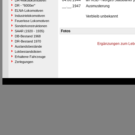
04.06.1944
an NSB - Norges Statsbaner [
DR-Rekolokomotiven
DR - "6000er"
__.__.1947
Ausmusterung
ELNA-Lokomotiven
Industrielokomotiven
Verbleib unbekannt
Feuerlose Lokomotiven
Sonderkonstruktionen
Fotos
SAAR (1920 - 1935)
DB-Bestand 1968
DR-Bestand 1970
Ergänzungen zum Leb
Auslandsbestände
Lokbestandslisten
Erhaltene Fahrzeuge
Zerlegungen