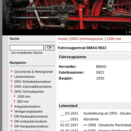
Suche
Home
|
DRG-Schmalspurlok.
|
1000 mm
Fahrzeugportrait BMAG 9922
zur erweiterten Suche
Fahrzeugstamm
Navigation
Hersteller:
BMAG
Geschichte & Hintergründe
Fabriknummer:
9922
Länderbahnen
Baujahr:
1930
DRG-Einheitslokomotiven
DRG-Zahnradlokomotiven
DRG-Schmalspurlok.
1000 mm
900 mm
Lebenslauf
Kriegslokomotiven
Verlagerungsbauten
__.03.1931
Auslieferung an DRG - Deutsc
DB-Neubaulokomotiven
__.__.1931
Abnahme
DB-Umbaulokomotiven
02.02.1937
=> DRB - Deutsche Reichsbah
DR-Neubaulokomotiven