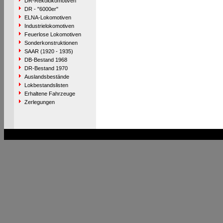
DR-Rekolokomotiven
DR - "6000er"
ELNA-Lokomotiven
Industrielokomotiven
Feuerlose Lokomotiven
Sonderkonstruktionen
SAAR (1920 - 1935)
DB-Bestand 1968
DR-Bestand 1970
Auslandsbestände
Lokbestandslisten
Erhaltene Fahrzeuge
Zerlegungen