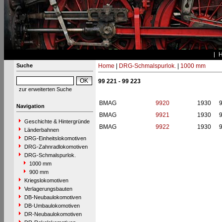
Suche
Home
|
DRG-Schmalspurlok.
|
1000 mm
99 221 - 99 223
zur erweiterten Suche
BMAG
9920
1930
9
Navigation
BMAG
9921
1930
9
Geschichte & Hintergründe
BMAG
9922
1930
9
Länderbahnen
DRG-Einheitslokomotiven
DRG-Zahnradlokomotiven
DRG-Schmalspurlok.
1000 mm
900 mm
Kriegslokomotiven
Verlagerungsbauten
DB-Neubaulokomotiven
DB-Umbaulokomotiven
DR-Neubaulokomotiven