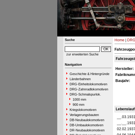
Suche
Home
|
DRG-
Fahrzeugpo
zur erweiterten Suche
Fahrzeugs
Navigation
Hersteller:
Geschichte & Hintergründe
Fabriknum
Länderbahnen
Baujahr:
DRG-Einheitslokomotiven
DRG-Zahnradlokomotiven
DRG-Schmalspurlok.
1000 mm
900 mm
Lebenslauf
Kriegslokomotiven
Verlagerungsbauten
__.03.193
DB-Neubaulokomotiven
__.__.193
DB-Umbaulokomotiven
02.02.193
DR-Neubaulokomotiven