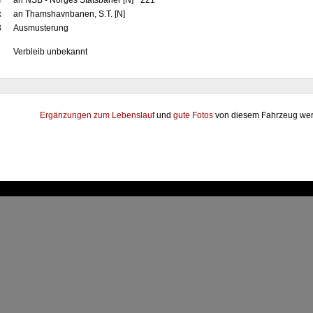
4
an NSB - Norges Statsbaner [N] "221"
x
an Thamshavnbanen, S.T. [N]
3
Ausmusterung
Verbleib unbekannt
Ergänzungen zum Lebenslauf
und
gute Fotos
von diesem Fahrzeug wer