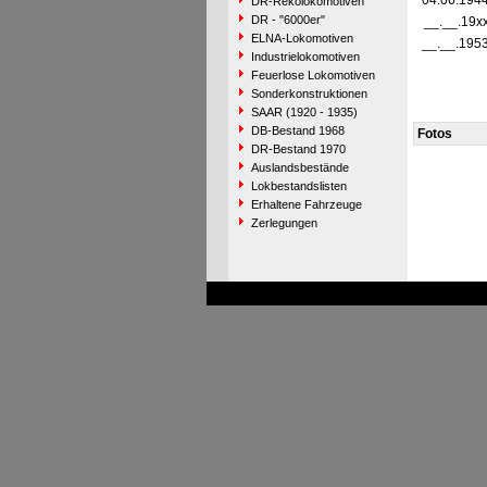
04.06.194
DR-Rekolokomotiven
DR - "6000er"
__.__.19x
ELNA-Lokomotiven
__.__.195
Industrielokomotiven
Feuerlose Lokomotiven
Sonderkonstruktionen
SAAR (1920 - 1935)
DB-Bestand 1968
Fotos
DR-Bestand 1970
Auslandsbestände
Lokbestandslisten
Erhaltene Fahrzeuge
Zerlegungen