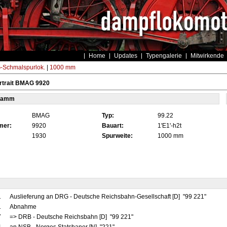
Home
Updates
Typengalerie
Mitwirkende
Schmalspurlok.
|
1000 mm
rtrait BMAG 9920
tamm
BMAG
Typ:
99.22
mer:
9920
Bauart:
1'E1'-h2t
1930
Spurweite:
1000 mm
1
Auslieferung an DRG - Deutsche Reichsbahn-Gesellschaft [D] "99 221"
1
Abnahme
7
=> DRB - Deutsche Reichsbahn [D] "99 221"