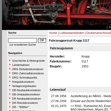
Suche
Home
|
Lokbestandslisten
|
Grubenanschluss
Fahrzeugportrait Krupp 3117
zur erweiterten Suche
Fahrzeugstamm
Navigation
Hersteller:
Krupp
Geschichte & Hintergründe
Fabriknummer:
3117
Länderbahnen
Baujahr:
1953
DRG-Einheitslokomotiven
DRG-Zahnradlokomotiven
DRG-Schmalspurlok.
Kriegslokomotiven
Verlagerungsbauten
Lebenslauf
DB-Neubaulokomotiven
DB-Umbaulokomotiven
27.06.1956
Auslieferung an NBAG - Nied
DR-Neubaulokomotiven
27.06.1956
Einsatz auf Zeche Niederrhein 
DR-Rekolokomotiven
01.01.1970
=> RAG - Ruhrkohle AG, Esse
DR - "6000er"
BAG Niederrhein, Moers [D] "