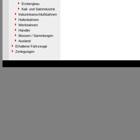
Erzbergbau
Kali- und Salzindustrie
Industrieanschlußbahnen
Hafenbahnen
Werkbahnen
Händler
Museen / Sammlungen
Ausland
Erhaltene Fahrzeuge
Zerlegungen