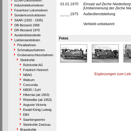
ELNA-Lokomotiven
01.01.1970
Einsatz auf Zeche Niederberg 
Industrielokomotiven
[Umbennenung der Zeche Nie
Feuerlose Lokomotiven
__.__.1975
Außerdienststellung
Sonderkonstruktionen
SAAR (1920 - 1935)
Verbleib unbekannt
DB-Bestand 1968
DR-Bestand 1970
Auslandsbestände
Fotos
Lokbestandslisten
Privatbahnen
Schmalspurbahnen
Grubenanschlussbahnen
Steinkohle
Ruhrkohle AG
Friedrich Heinrich
Ergänzungen zum Leb
NBAG
Walsum
Concordia
KBDR / ZuH
Hibernia (ab 1953)
Rheinelbe (ab 1953)
Auguste Victoria
Ewald-König Ludwig
EBV
Saarbergwerke
Steinkohle Zwickau
Braunkohle