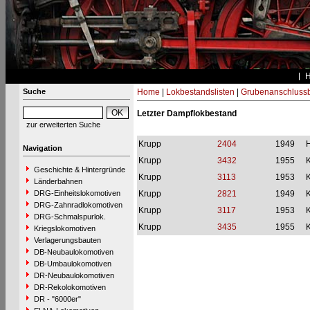
Suche
Home
|
Lokbestandslisten
|
Grubenanschluss
Letzter Dampflokbestand
zur erweiterten Suche
Krupp
2404
1949
H
Navigation
Krupp
3432
1955
Geschichte & Hintergründe
Krupp
3113
1953
Länderbahnen
DRG-Einheitslokomotiven
Krupp
2821
1949
DRG-Zahnradlokomotiven
Krupp
3117
1953
DRG-Schmalspurlok.
Krupp
3435
1955
Kriegslokomotiven
Verlagerungsbauten
DB-Neubaulokomotiven
DB-Umbaulokomotiven
DR-Neubaulokomotiven
DR-Rekolokomotiven
DR - "6000er"