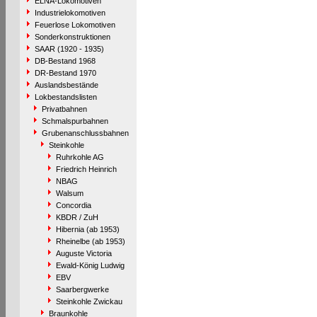
ELNA-Lokomotiven
Industrielokomotiven
Feuerlose Lokomotiven
Sonderkonstruktionen
SAAR (1920 - 1935)
DB-Bestand 1968
DR-Bestand 1970
Auslandsbestände
Lokbestandslisten
Privatbahnen
Schmalspurbahnen
Grubenanschlussbahnen
Steinkohle
Ruhrkohle AG
Friedrich Heinrich
NBAG
Walsum
Concordia
KBDR / ZuH
Hibernia (ab 1953)
Rheinelbe (ab 1953)
Auguste Victoria
Ewald-König Ludwig
EBV
Saarbergwerke
Steinkohle Zwickau
Braunkohle