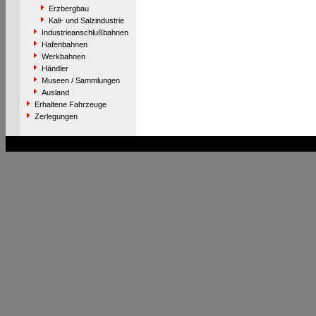
Erzbergbau
Kali- und Salzindustrie
Industrieanschlußbahnen
Hafenbahnen
Werkbahnen
Händler
Museen / Sammlungen
Ausland
Erhaltene Fahrzeuge
Zerlegungen