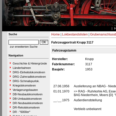
Suche
Home
|
Lokbestandslisten
|
Grubenanschluss
Fahrzeugportrait Krupp 3117
zur erweiterten Suche
Fahrzeugstamm
Navigation
Hersteller:
Krupp
Geschichte & Hintergründe
Fabriknummer:
3117
Länderbahnen
Baujahr:
1953
DRG-Einheitslokomotiven
DRG-Zahnradlokomotiven
DRG-Schmalspurlok.
Kriegslokomotiven
27.06.1956
Auslieferung an NBAG - Nied
Verlagerungsbauten
01.01.1970
=> RAG - Ruhrkohle AG, Esse
DB-Neubaulokomotiven
BAG Niederrhein, Moers [D] "
DB-Umbaulokomotiven
__.__.1975
Außerdienststellung
DR-Neubaulokomotiven
DR-Rekolokomotiven
Verbleib unbekannt
DR - "6000er"