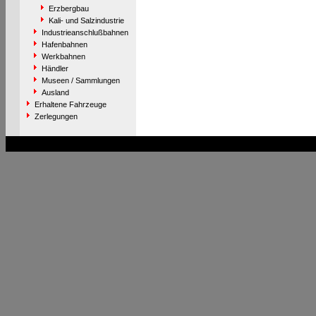
Erzbergbau
Kali- und Salzindustrie
Industrieanschlußbahnen
Hafenbahnen
Werkbahnen
Händler
Museen / Sammlungen
Ausland
Erhaltene Fahrzeuge
Zerlegungen