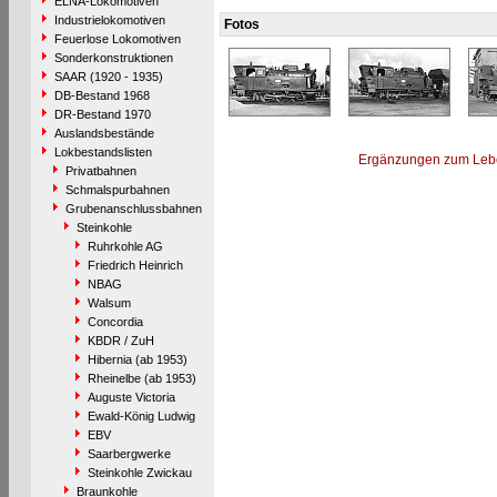
ELNA-Lokomotiven
Industrielokomotiven
Fotos
Feuerlose Lokomotiven
Sonderkonstruktionen
SAAR (1920 - 1935)
DB-Bestand 1968
DR-Bestand 1970
Auslandsbestände
Lokbestandslisten
Ergänzungen zum Leb
Privatbahnen
Schmalspurbahnen
Grubenanschlussbahnen
Steinkohle
Ruhrkohle AG
Friedrich Heinrich
NBAG
Walsum
Concordia
KBDR / ZuH
Hibernia (ab 1953)
Rheinelbe (ab 1953)
Auguste Victoria
Ewald-König Ludwig
EBV
Saarbergwerke
Steinkohle Zwickau
Braunkohle