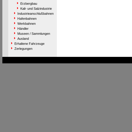
Erzbergbau
Kali- und Salzindustrie
Industrieanschlußbahnen
Hafenbahnen
Werkbahnen
Händler
Museen / Sammlungen
Ausland
Erhaltene Fahrzeuge
Zerlegungen