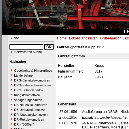
Suche
Home
|
Lokbestandslisten
|
Grubenanschluss
Fahrzeugportrait Krupp 3117
zur erweiterten Suche
Fahrzeugstamm
Navigation
Hersteller:
Krupp
Geschichte & Hintergründe
Fabriknummer:
3117
Länderbahnen
Baujahr:
1953
DRG-Einheitslokomotiven
DRG-Zahnradlokomotiven
DRG-Schmalspurlok.
Kriegslokomotiven
Verlagerungsbauten
Lebenslauf
DB-Neubaulokomotiven
DB-Umbaulokomotiven
27.06.1956
Auslieferung an NBAG - Nied
DR-Neubaulokomotiven
27.06.1956
Einsatz auf Zeche Niederrhein 
DR-Rekolokomotiven
01.01.1970
=> RAG - Ruhrkohle AG, Esse
DR - "6000er"
BAG Niederrhein, Moers [D] "