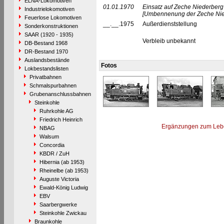
ELNA-Lokomotiven
01.01.1970
Einsatz auf Zeche Niederberg 
Industrielokomotiven
[Umbennenung der Zeche Nie
Feuerlose Lokomotiven
__.__.1975
Außerdienststellung
Sonderkonstruktionen
SAAR (1920 - 1935)
Verbleib unbekannt
DB-Bestand 1968
DR-Bestand 1970
Auslandsbestände
Fotos
Lokbestandslisten
Privatbahnen
Schmalspurbahnen
Grubenanschlussbahnen
Steinkohle
Ruhrkohle AG
Friedrich Heinrich
Ergänzungen zum Leb
NBAG
Walsum
Concordia
KBDR / ZuH
Hibernia (ab 1953)
Rheinelbe (ab 1953)
Auguste Victoria
Ewald-König Ludwig
EBV
Saarbergwerke
Steinkohle Zwickau
Braunkohle